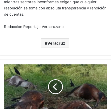
mientras sectores inconformes exigen que cualquier
resolución se tome con absoluta transparencia y rendición
de cuentas.
Redacción Reportaje Veracruzano
Veracruz
Rayo
fulmina
patrimonio
ganadero:
tormenta
deja
cuatro
vacas
muertas