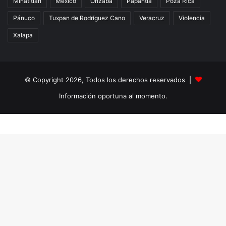
Minatitlán
México
Orizaba
Papantla
Poza Rica
Pánuco
Tuxpan de Rodríguez Cano
Veracruz
Violencia
Xalapa
© Copyright 2026, Todos los derechos reservados |
Información oportuna al momento.