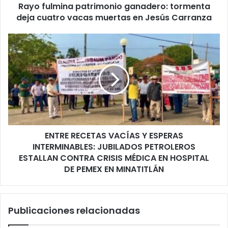
Rayo fulmina patrimonio ganadero: tormenta
en
Jesús
deja cuatro vacas muertas en Jesús Carranza
Carranza
ENTRE
RECETAS
VACÍAS
Y
ESPERAS
INTERMINABLES:
JUBILADOS
PETROLEROS
ESTALLAN
ENTRE RECETAS VACÍAS Y ESPERAS
CONTRA
CRISIS
INTERMINABLES: JUBILADOS PETROLEROS
MÉDICA
ESTALLAN CONTRA CRISIS MÉDICA EN HOSPITAL
EN
DE PEMEX EN MINATITLÁN
HOSPITAL
DE
PEMEX
Publicaciones relacionadas
EN
MINATITLÁN