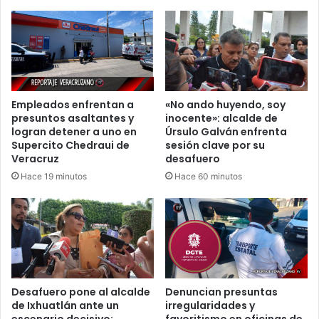
Empleados enfrentan a
«No ando huyendo, soy
presuntos asaltantes y
inocente»: alcalde de
logran detener a uno en
Úrsulo Galván enfrenta
Supercito Chedraui de
sesión clave por su
Veracruz
desafuero
Hace 19 minutos
Hace 60 minutos
Desafuero pone al alcalde
Denuncian presuntas
de Ixhuatlán ante un
irregularidades y
escenario decisivo;
favoritismo en oficinas de