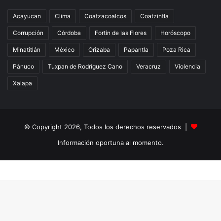
Acayucan
Clima
Coatzacoalcos
Coatzintla
Corrupción
Córdoba
Fortín de las Flores
Horóscopo
Minatitlán
México
Orizaba
Papantla
Poza Rica
Pánuco
Tuxpan de Rodríguez Cano
Veracruz
Violencia
Xalapa
© Copyright 2026, Todos los derechos reservados |
Información oportuna al momento.