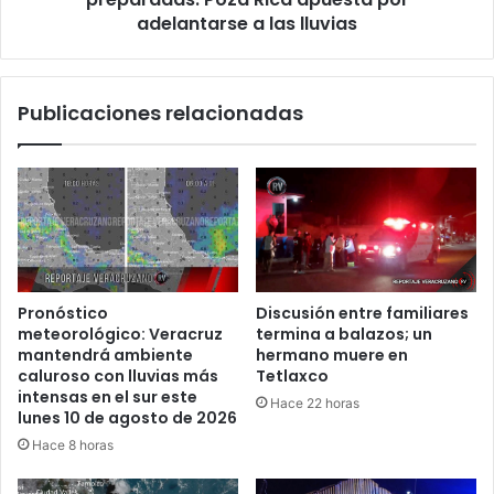
Estado
adelantarse
adelantarse a las lluvias
a
las
lluvias
Publicaciones relacionadas
Pronóstico
Discusión entre familiares
meteorológico: Veracruz
termina a balazos; un
mantendrá ambiente
hermano muere en
caluroso con lluvias más
Tetlaxco
intensas en el sur este
Hace 22 horas
lunes 10 de agosto de 2026
Hace 8 horas