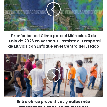
para
el
Miércoles
3
de
Junio
Pronóstico del Clima para el Miércoles 3 de
de
2026
Junio de 2026 en Veracruz: Persiste el Temporal
en
de Lluvias con Enfoque en el Centro del Estado
Veracruz:
Persiste
Entre
el
obras
Temporal
preventivas
de
y
Lluvias
calles
con
más
Enfoque
preparadas:
en
Poza
el
Rica
Centro
Entre obras preventivas y calles más
apuesta
del
por
preparadas: Poza Rica apuesta por