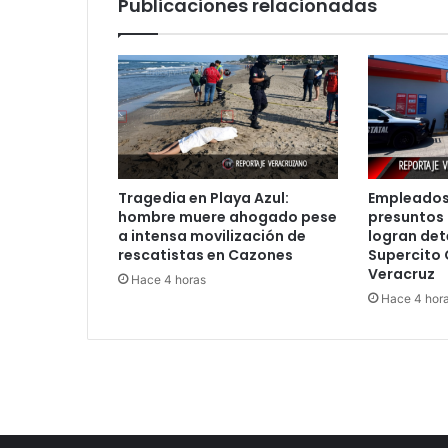
Publicaciones relacionadas
desatan
operativo
policiaco
Tragedia en Playa Azul:
Empleados
hombre muere ahogado pese
presuntos 
a intensa movilización de
logran det
rescatistas en Cazones
Supercito 
Veracruz
Hace 4 horas
Hace 4 hor