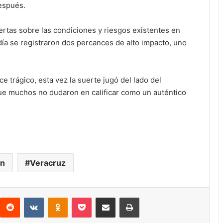
después.
ertas sobre las condiciones y riesgos existentes en
ía se registraron dos percances de alto impacto, uno
e trágico, esta vez la suerte jugó del lado del
ue muchos no dudaron en calificar como un auténtico
an
Veracruz
interest
Reddit
VKontakte
Odnoklassniki
Pocket
Compartir por correo electrónico
Imprimir