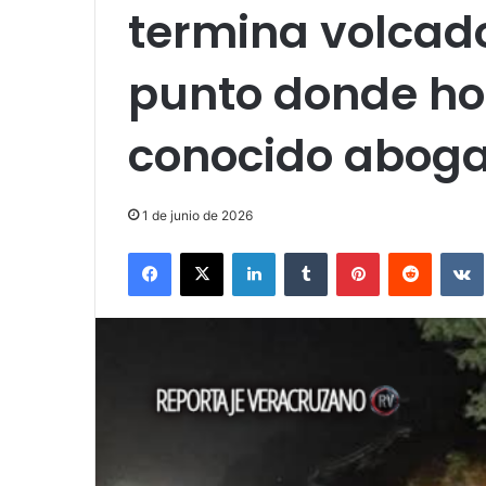
termina volcad
punto donde ho
conocido abog
1 de junio de 2026
Facebook
X
LinkedIn
Tumblr
Pinterest
Reddit