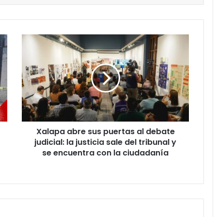
Xalapa
abre
sus
puertas
al
debate
judicial:
la
justicia
Xalapa abre sus puertas al debate
sale
del
judicial: la justicia sale del tribunal y
tribunal
se encuentra con la ciudadanía
y
se
encuentra
con
la
ciudadanía