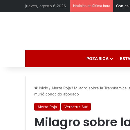
jueves, agosto 6 2026
Noticias de última hora
POZA RICA
ESTA
Inicio
/
Alerta Roja
/
Milagro sobre la Transístmica:
murió conocido abogado
Alerta Roja
Veracruz Sur
Milagro sobre la