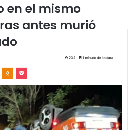
o en el mismo
ras antes murió
ado
204
1 minuto de lectura
VKontakte
Odnoklassniki
Pocket