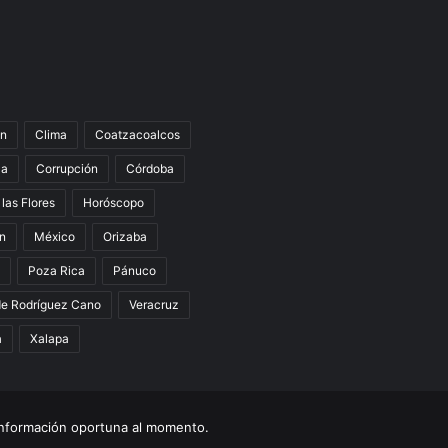
n
Clima
Coatzacoalcos
la
Corrupción
Córdoba
 las Flores
Horóscopo
án
México
Orizaba
Poza Rica
Pánuco
de Rodríguez Cano
Veracruz
a
Xalapa
nformación oportuna al momento.