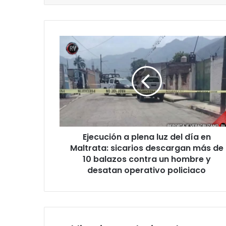
Ejecución
a
plena
luz
del
día
en
Maltrata:
sicarios
Ejecución a plena luz del día en
descargan
más
Maltrata: sicarios descargan más de
de
10 balazos contra un hombre y
10
desatan operativo policiaco
balazos
contra
un
hombre
y