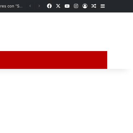
Facebook
X
YouTube
Instagram
Acceso
Publicación al a
Barra lateral
Con calidez y cercanía, DIF Poza Rica fortalece el bienestar de los adultos mayores con “Sazón y Corazón”
ción al azar