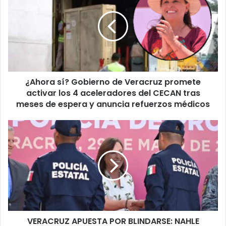
Gobierno
de
Veracruz
promete
activar
los
4
¿Ahora sí? Gobierno de Veracruz promete
aceleradores
del
activar los 4 aceleradores del CECAN tras
CECAN
meses de espera y anuncia refuerzos médicos
tras
meses
VERACRUZ
de
APUESTA
espera
POR
y
BLINDARSE:
anuncia
NAHLE
refuerzos
PRESUME
médicos
FUERZA
POLICIAL
Y
VERACRUZ APUESTA POR BLINDARSE: NAHLE
FIJA