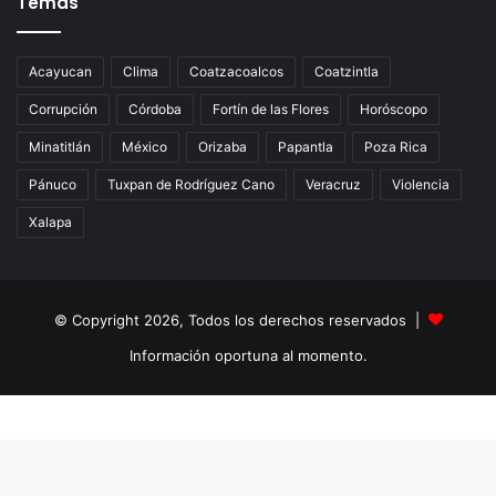
Temas
Acayucan
Clima
Coatzacoalcos
Coatzintla
Corrupción
Córdoba
Fortín de las Flores
Horóscopo
Minatitlán
México
Orizaba
Papantla
Poza Rica
Pánuco
Tuxpan de Rodríguez Cano
Veracruz
Violencia
Xalapa
© Copyright 2026, Todos los derechos reservados |
Información oportuna al momento.