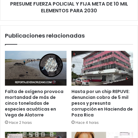
META
PRESUME FUERZA POLICIAL Y FIJA META DE 10 MIL
DE
ELEMENTOS PARA 2030
10
MIL
ELEMENTOS
Publicaciones relacionadas
PARA
2030
Falta de oxígeno provoca
Hasta por un chip REPUVE:
mortandad de más de
denuncian cobro de 5 mil
cinco toneladas de
pesos y presunta
especies acuáticas en
corrupción en Hacienda de
Vega de Alatorre
Poza Rica
Hace 2 horas
Hace 4 horas