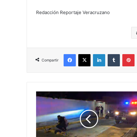
Redacción Reportaje Veracruzano
Facebook
X
LinkedIn
Tumblr
P
Compartir
PERSECUCIÓN,
GOLPES
Y
DETENCIÓN:
VECINOS
SOMETEN
A