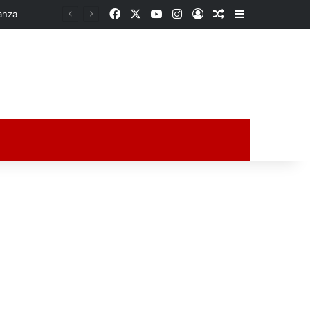
Facebook
X
YouTube
Instagram
Acceso
Publicación al a
Barra lateral
QUINCE DÍAS EN LAS ENTRAÑAS DE LA TIERRA: PESCADOR DESAPARECIDO ES HALLADO CON VIDA EN UXPanapa
ción al azar