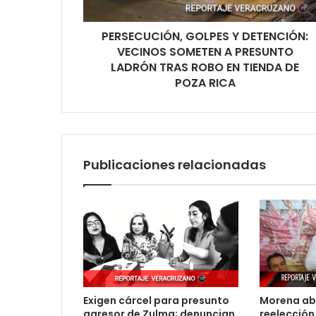
PRESUNTO
LADRÓN
PERSECUCIÓN, GOLPES Y DETENCIÓN:
TRAS
ROBO
VECINOS SOMETEN A PRESUNTO
EN
LADRÓN TRAS ROBO EN TIENDA DE
TIENDA
POZA RICA
DE
POZA
RICA
Publicaciones relacionadas
Exigen cárcel para presunto
Morena abr
agresor de Zulma; denuncian
reelección