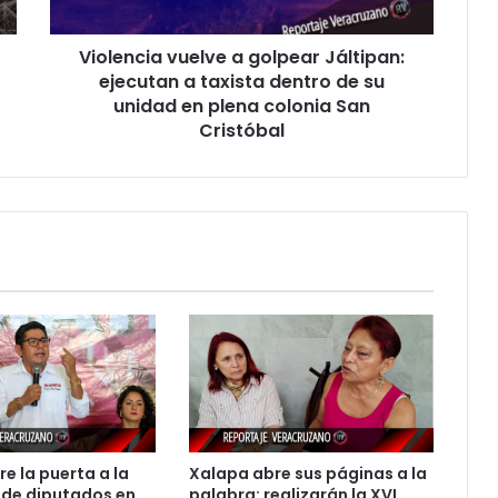
taxista
dentro
Violencia vuelve a golpear Jáltipan:
de
su
ejecutan a taxista dentro de su
unidad
unidad en plena colonia San
en
Cristóbal
plena
colonia
San
Cristóbal
e la puerta a la
Xalapa abre sus páginas a la
 de diputados en
palabra: realizarán la XVI