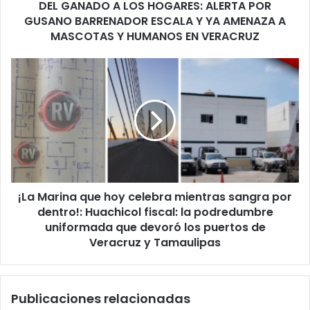
DEL GANADO A LOS HOGARES: ALERTA POR
ESCALA
Y
GUSANO BARRENADOR ESCALA Y YA AMENAZA A
YA
MASCOTAS Y HUMANOS EN VERACRUZ
AMENAZA
A
¡La
MASCOTAS
Marina
Y
que
HUMANOS
hoy
EN
celebra
VERACRUZ
mientras
sangra
por
dentro!:
¡La Marina que hoy celebra mientras sangra por
Huachicol
fiscal:
dentro!: Huachicol fiscal: la podredumbre
la
uniformada que devoró los puertos de
podredumbre
Veracruz y Tamaulipas
uniformada
que
devoró
Publicaciones relacionadas
los