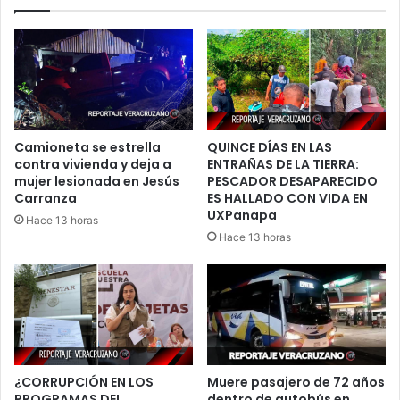
puertos
de
Veracruz
y
Tamaulipas
Camioneta se estrella
QUINCE DÍAS EN LAS
contra vivienda y deja a
ENTRAÑAS DE LA TIERRA:
mujer lesionada en Jesús
PESCADOR DESAPARECIDO
Carranza
ES HALLADO CON VIDA EN
UXPanapa
Hace 13 horas
Hace 13 horas
¿CORRUPCIÓN EN LOS
Muere pasajero de 72 años
PROGRAMAS DEL
dentro de autobús en