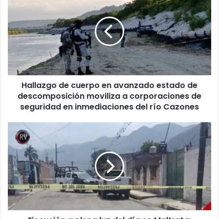
de
cuerpo
en
avanzado
estado
de
descomposición
moviliza
Hallazgo de cuerpo en avanzado estado de
a
corporaciones
descomposición moviliza a corporaciones de
de
seguridad en inmediaciones del río Cazones
seguridad
en
Ejecución
inmediaciones
a
del
plena
río
luz
Cazones
del
día
en
Maltrata:
sicarios