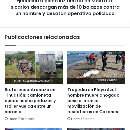
Ejecución a plena luz del día en Maltrata:
descargan
más
sicarios descargan más de 10 balazos contra
de
un hombre y desatan operativo policiaco
10
balazos
contra
Publicaciones relacionadas
un
hombre
y
desatan
operativo
policiaco
Brutal encontronazo en
Tragedia en Playa Azul:
Tihuatlán: camioneta
hombre muere ahogado
queda hecha pedazos y
pese a intensa
tráiler vuelca entre un
movilización de
naranjal
rescatistas en Cazones
Hace 7 minutos
Hace 15 horas