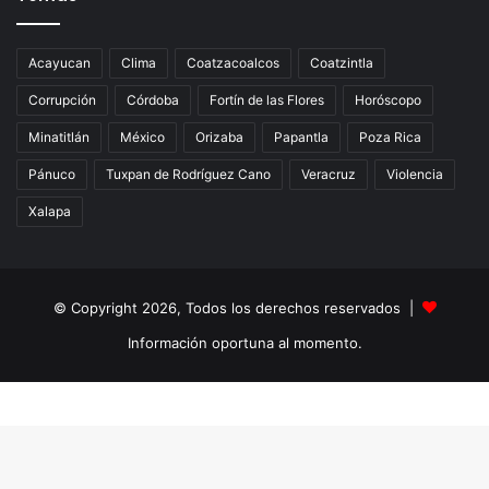
Acayucan
Clima
Coatzacoalcos
Coatzintla
Corrupción
Córdoba
Fortín de las Flores
Horóscopo
Minatitlán
México
Orizaba
Papantla
Poza Rica
Pánuco
Tuxpan de Rodríguez Cano
Veracruz
Violencia
Xalapa
© Copyright 2026, Todos los derechos reservados |
Información oportuna al momento.