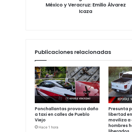
Veracruz:
México y Veracruz: Emilio Álvarez
Emilio
Icaza
Álvarez
Icaza
Publicaciones relacionadas
Ponchallantas provoca daño
Presunta p
a taxi en calles de Pueblo
libertad en
Viejo
moviliza a
hombres h
Hace 1 hora
liberados