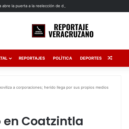
 abre la puerta a la reelección de diputados en Veracruz
Publica
TAL
REPORTAJES
POLÌTICA
DEPORTES
viliza a corporaciones; herido llega por sus propios medios
en Coatzintla