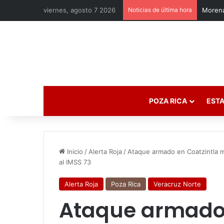
viernes, agosto 7 2026
Noticias de última hora
Morena
POZA RICA
ESTA
Inicio
/
Alerta Roja
/
Ataque armado en Coatzintla mo
al IMSS 73
Alerta Roja
Poza Rica
Veracruz Norte
Ataque armado 