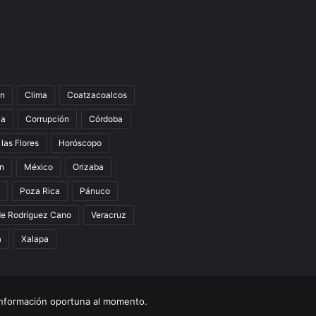
n
Clima
Coatzacoalcos
la
Corrupción
Córdoba
 las Flores
Horóscopo
án
México
Orizaba
Poza Rica
Pánuco
de Rodríguez Cano
Veracruz
a
Xalapa
nformación oportuna al momento.