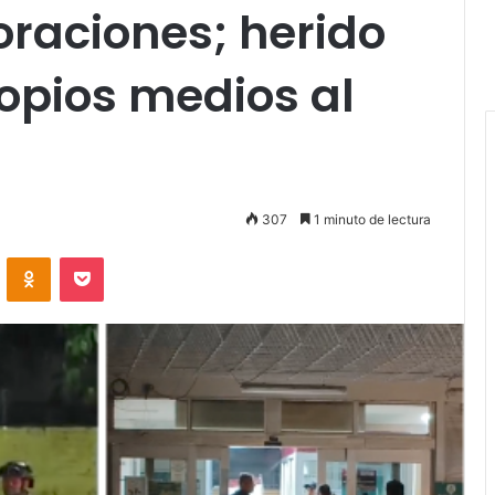
oraciones; herido
ropios medios al
307
1 minuto de lectura
VKontakte
Odnoklassniki
Pocket