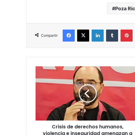
Poza Ri
Facebook
X
LinkedIn
Tumblr
P
Compartir
Crisis
de
derechos
humanos,
violencia
e
inseguridad
amenazan
a
Crisis de derechos humanos,
México
y
violencia e inseguridad amenazan a