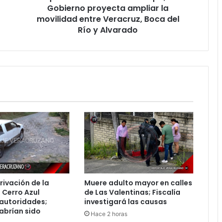
Gobierno
Gobierno proyecta ampliar la
proyecta
movilidad entre Veracruz, Boca del
ampliar
Río y Alvarado
la
movilidad
entre
Veracruz,
Boca
del
Río
y
Alvarado
rivación de la
Muere adulto mayor en calles
 Cerro Azul
de Las Valentinas; Fiscalía
 autoridades;
investigará las causas
abrían sido
Hace 2 horas