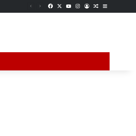
Facebook
X
YouTube
Instagram
Acceso
Publicación al a
Barra lateral
ción al azar