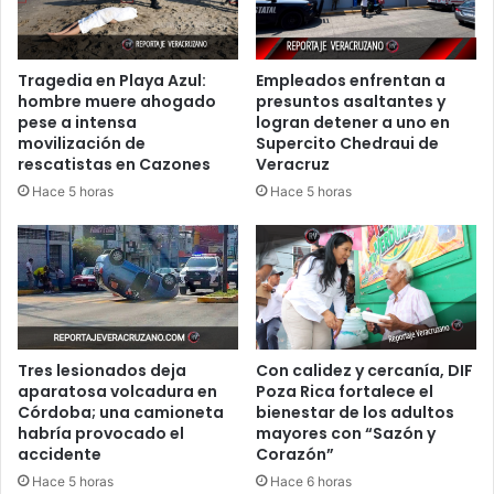
Tragedia en Playa Azul:
Empleados enfrentan a
hombre muere ahogado
presuntos asaltantes y
pese a intensa
logran detener a uno en
movilización de
Supercito Chedraui de
rescatistas en Cazones
Veracruz
Hace 5 horas
Hace 5 horas
Tres lesionados deja
Con calidez y cercanía, DIF
aparatosa volcadura en
Poza Rica fortalece el
Córdoba; una camioneta
bienestar de los adultos
habría provocado el
mayores con “Sazón y
accidente
Corazón”
Hace 5 horas
Hace 6 horas