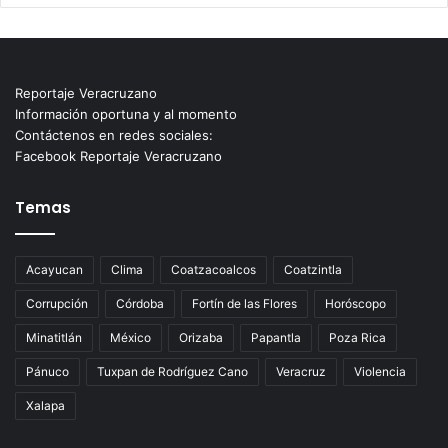
Reportaje Veracruzano
Información oportuna y al momento
Contáctenos en redes sociales:
Facebook Reportaje Veracruzano
Temas
Acayucan
Clima
Coatzacoalcos
Coatzintla
Corrupción
Córdoba
Fortín de las Flores
Horóscopo
Minatitlán
México
Orizaba
Papantla
Poza Rica
Pánuco
Tuxpan de Rodríguez Cano
Veracruz
Violencia
Xalapa