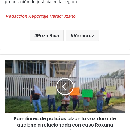
procuración de justicia en la región.
Redacción Reportaje Veracruzano
Poza Rica
Veracruz
Familiares
de
policías
alzan
la
voz
durante
audiencia
relacionada
Familiares de policías alzan la voz durante
con
caso
audiencia relacionada con caso Roxana