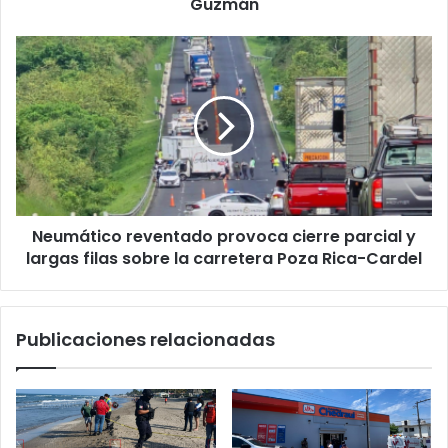
Roxana
Guzmán
Guzmán
Neumático
reventado
provoca
cierre
parcial
y
largas
filas
sobre
Neumático reventado provoca cierre parcial y
la
carretera
largas filas sobre la carretera Poza Rica-Cardel
Poza
Rica-
Cardel
Publicaciones relacionadas