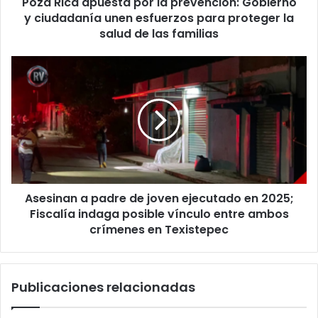
Poza Rica apuesta por la prevención: Gobierno
unen
esfuerzos
y ciudadanía unen esfuerzos para proteger la
para
salud de las familias
proteger
la
Asesinan
salud
a
de
padre
las
de
familias
joven
ejecutado
en
2025;
Fiscalía
Asesinan a padre de joven ejecutado en 2025;
indaga
posible
Fiscalía indaga posible vínculo entre ambos
vínculo
crímenes en Texistepec
entre
ambos
crímenes
Publicaciones relacionadas
en
Texistepec