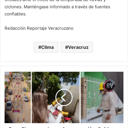
ciclones. Manténgase informado a través de fuentes
confiables.
Redacción Reportaje Veracruzano
Clima
Veracruz
Poza
Rica
apuesta
por
la
prevención:
Gobierno
y
ciudadanía