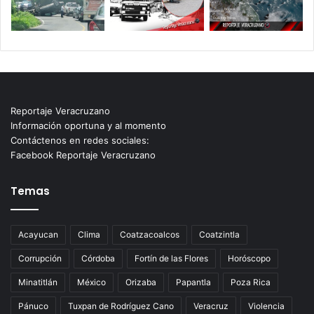
Reportaje Veracruzano
Información oportuna y al momento
Contáctenos en redes sociales:
Facebook Reportaje Veracruzano
Temas
Acayucan
Clima
Coatzacoalcos
Coatzintla
Corrupción
Córdoba
Fortín de las Flores
Horóscopo
Minatitlán
México
Orizaba
Papantla
Poza Rica
Pánuco
Tuxpan de Rodríguez Cano
Veracruz
Violencia