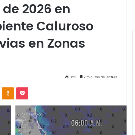
o de 2026 en
iente Caluroso
uvias en Zonas
322
2 minutos de lectura
VKontakte
Odnoklassniki
Pocket