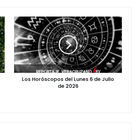
Los
Horóscopos
del
Lunes
6
de
Julio
de
2026
Los Horóscopos del Lunes 6 de Julio
de 2026