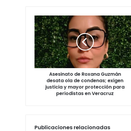
Asesinato
de
Roxana
Guzmán
desata
ola
de
condenas;
exigen
Asesinato de Roxana Guzmán
justicia
y
desata ola de condenas; exigen
mayor
justicia y mayor protección para
protección
periodistas en Veracruz
para
periodistas
en
Veracruz
Publicaciones relacionadas