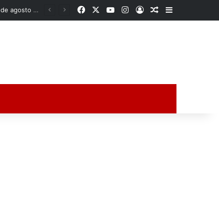
Facebook
X
YouTube
Instagram
Acceso
Publicación al a
Barra lateral
Pronóstico del clima para el viernes 7 de agosto de 2026 en Veracruz: chubascos y lluvias puntuales fuertes en centro y sur, ambiente caluroso y bochornoso
ción al azar