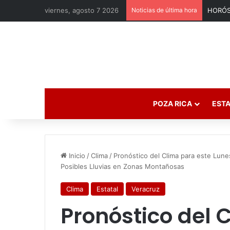
viernes, agosto 7 2026
Noticias de última hora
POZA RICA
ESTA
Inicio
/
Clima
/
Pronóstico del Clima para este Lun
Posibles Lluvias en Zonas Montañosas
Clima
Estatal
Veracruz
Pronóstico del 