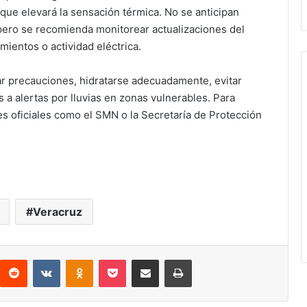
ue elevará la sensación térmica. No se anticipan
 pero se recomienda monitorear actualizaciones del
ientos o actividad eléctrica.
ar precauciones, hidratarse adecuadamente, evitar
 a alertas por lluvias en zonas vulnerables. Para
es oficiales como el SMN o la Secretaría de Protección
Veracruz
interest
Reddit
VKontakte
Odnoklassniki
Pocket
Compartir por correo electrónico
Imprimir