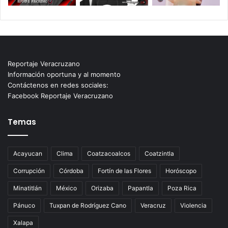
Reportaje Veracruzano
Información oportuna y al momento
Contáctenos en redes sociales:
Facebook Reportaje Veracruzano
Temas
Acayucan
Clima
Coatzacoalcos
Coatzintla
Corrupción
Córdoba
Fortín de las Flores
Horóscopo
Minatitlán
México
Orizaba
Papantla
Poza Rica
Pánuco
Tuxpan de Rodríguez Cano
Veracruz
Violencia
Xalapa