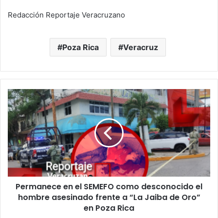
Redacción Reportaje Veracruzano
Poza Rica
Veracruz
Permanece
en
el
SEMEFO
como
desconocido
el
hombre
asesinado
Permanece en el SEMEFO como desconocido el
frente
a
hombre asesinado frente a “La Jaiba de Oro”
“La
en Poza Rica
Jaiba