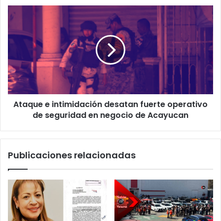
de
Ataque
Oro”
e
en
intimidación
Poza
desatan
Rica
fuerte
operativo
de
seguridad
en
Ataque e intimidación desatan fuerte operativo
negocio
de
de seguridad en negocio de Acayucan
Acayucan
Publicaciones relacionadas