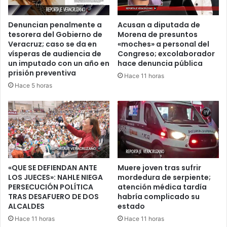
Denuncian penalmente a
Acusan a diputada de
tesorera del Gobierno de
Morena de presuntos
Veracruz; caso se da en
«moches» a personal del
vísperas de audiencia de
Congreso; excolaborador
un imputado con un año en
hace denuncia pública
prisión preventiva
Hace 11 horas
Hace 5 horas
«QUE SE DEFIENDAN ANTE
Muere joven tras sufrir
LOS JUECES»: NAHLE NIEGA
mordedura de serpiente;
PERSECUCIÓN POLÍTICA
atención médica tardía
TRAS DESAFUERO DE DOS
habría complicado su
ALCALDES
estado
Hace 11 horas
Hace 11 horas