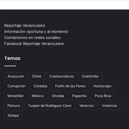
Reportaje Veracruzano
Información oportuna y al momento
Contáctenos en redes sociales:
Facebook Reportaje Veracruzano
Temas
Acayucan
Clima
Coatzacoalcos
Coatzintla
Corrupción
Córdoba
Fortín de las Flores
Horóscopo
Minatitlán
México
Orizaba
Papantla
Poza Rica
Pánuco
Tuxpan de Rodríguez Cano
Veracruz
Violencia
Xalapa