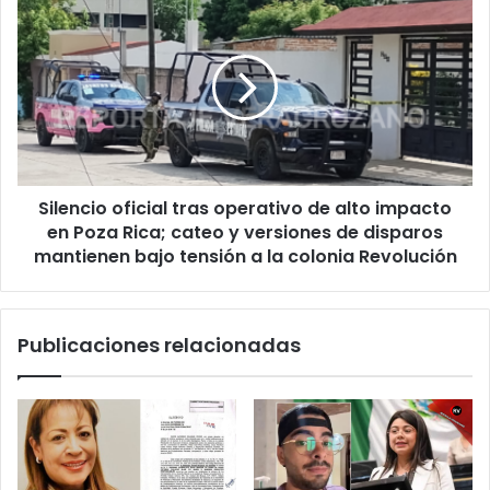
de
oficial
sus
tras
datos
operativo
electorales
de
alto
impacto
en
Poza
Silencio oficial tras operativo de alto impacto
Rica;
cateo
en Poza Rica; cateo y versiones de disparos
y
mantienen bajo tensión a la colonia Revolución
versiones
de
disparos
Publicaciones relacionadas
mantienen
bajo
tensión
a
la
colonia
Revolución