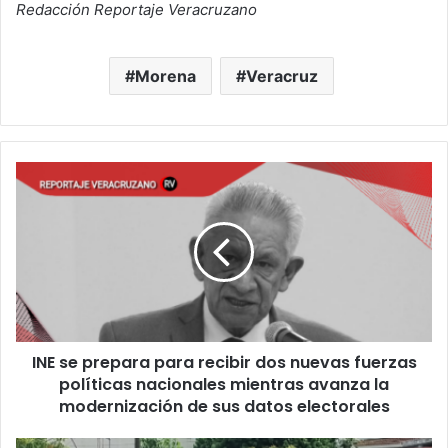
Redacción Reportaje Veracruzano
Morena
Veracruz
INE
se
prepara
para
recibir
dos
nuevas
fuerzas
políticas
INE se prepara para recibir dos nuevas fuerzas
nacionales
mientras
políticas nacionales mientras avanza la
avanza
modernización de sus datos electorales
la
modernización
Silencio