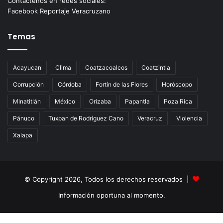
Contáctenos en redes sociales:
Facebook Reportaje Veracruzano
Temas
Acayucan
Clima
Coatzacoalcos
Coatzintla
Corrupción
Córdoba
Fortín de las Flores
Horóscopo
Minatitlán
México
Orizaba
Papantla
Poza Rica
Pánuco
Tuxpan de Rodríguez Cano
Veracruz
Violencia
Xalapa
© Copyright 2026, Todos los derechos reservados |
Información oportuna al momento.