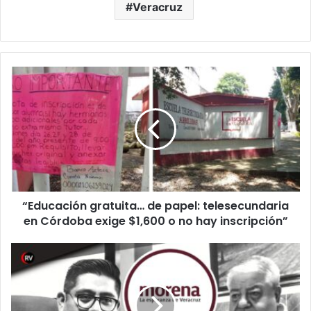
Veracruz
“Educación
gratuita…
de
papel:
telesecundaria
en
Córdoba
exige
$1,600
“Educación gratuita… de papel: telesecundaria
o
no
en Córdoba exige $1,600 o no hay inscripción”
hay
inscripción”
Morena
Veracruz:
de
la
hegemonía