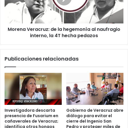
al
naufragio
interno,
la
Morena Veracruz: de la hegemonía al naufragio
4T
hecha
interno, la 4T hecha pedazos
pedazos
Publicaciones relacionadas
Investigadora descarta
Gobierno de Veracruz abre
presencia de Fusarium en
diálogo para evitar el
cañaverales de Veracruz;
cierre del Ingenio San
identifica otros hongos
Pedro y proteger miles de