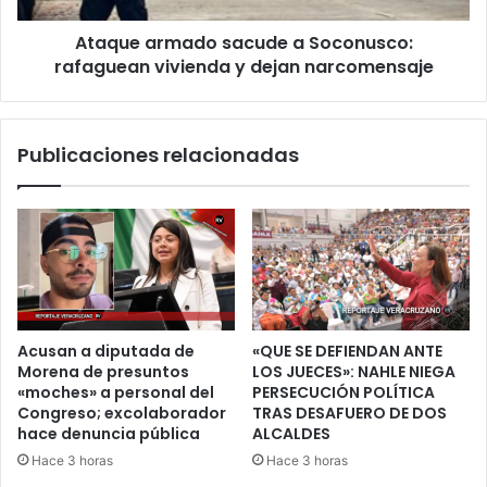
dejan
Ataque armado sacude a Soconusco:
narcomensaje
rafaguean vivienda y dejan narcomensaje
Publicaciones relacionadas
Acusan a diputada de
«QUE SE DEFIENDAN ANTE
Morena de presuntos
LOS JUECES»: NAHLE NIEGA
«moches» a personal del
PERSECUCIÓN POLÍTICA
Congreso; excolaborador
TRAS DESAFUERO DE DOS
hace denuncia pública
ALCALDES
Hace 3 horas
Hace 3 horas