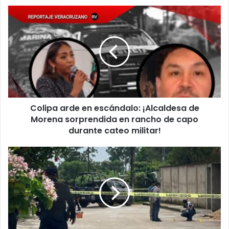
Colipa
arde
en
escándalo:
¡Alcaldesa
de
Morena
sorprendida
en
Colipa arde en escándalo: ¡Alcaldesa de
rancho
de
Morena sorprendida en rancho de capo
capo
durante cateo militar!
durante
cateo
Ataque
militar!
armado
sacude
a
Soconusco:
rafaguean
vivienda
y