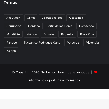
Temas
Acayucan
Clima
Coatzacoalcos
Coatzintla
Corrupción
Córdoba
Fortín de las Flores
Horóscopo
Minatitlán
México
Orizaba
Papantla
Poza Rica
Pánuco
Tuxpan de Rodríguez Cano
Veracruz
Violencia
Xalapa
© Copyright 2026, Todos los derechos reservados |
Información oportuna al momento.