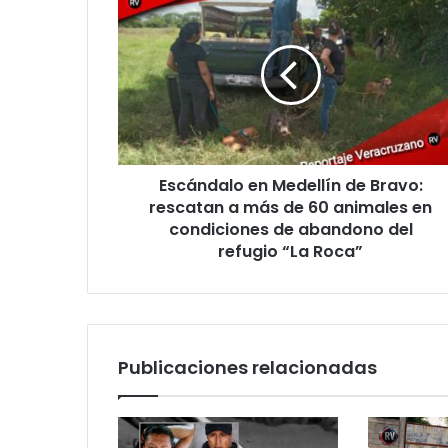
en
Medellín
de
Bravo:
rescatan
a
más
de
Escándalo en Medellín de Bravo:
60
animales
rescatan a más de 60 animales en
en
condiciones de abandono del
condiciones
refugio “La Roca”
de
abandono
del
refugio
“La
Publicaciones relacionadas
Roca”