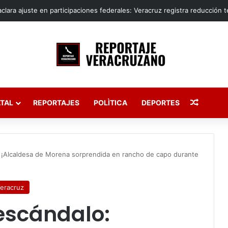
 de Ixhuatlán del Sureste continúa sin ser localizado tras perder el fuer
Publica
TAL
REPORTAJES
POLÌTICA
DEPORTES
: ¡Alcaldesa de Morena sorprendida en rancho de capo durante
eracruz
escándalo: