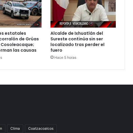
s estatales
Alcalde de Ixhuatlán del
corralón de Grúas
Sureste continúa sin ser
 Cosoleacaque;
localizado tras perder el
orman las causas
fuero
as
Hace 5 horas
n
Clima
Coatzacoalcos