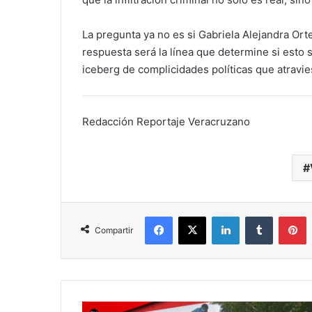
La pregunta ya no es si Gabriela Alejandra Ort
respuesta será la línea que determine si esto 
iceberg de complicidades políticas que atravie
Redacción Reportaje Veracruzano
Facebook
X
LinkedIn
Tumblr
P
Compartir
Escándalo