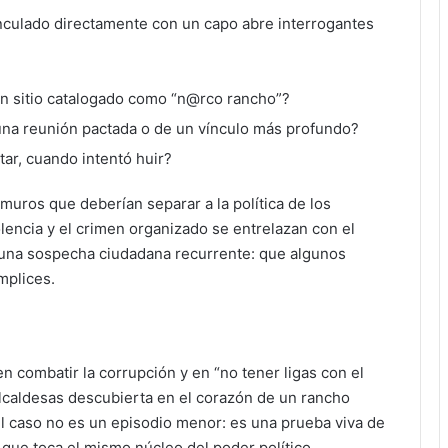
nculado directamente con un capo abre interrogantes
un sitio catalogado como “n@rco rancho”?
 una reunión pactada o de un vínculo más profundo?
tar, cuando intentó huir?
 muros que deberían separar a la política de los
olencia y el crimen organizado se entrelazan con el
r una sospecha ciudadana recurrente: que algunos
mplices.
en combatir la corrupción y en “no tener ligas con el
lcaldesas descubierta en el corazón de un rancho
 El caso no es un episodio menor: es una prueba viva de
no que toca el mismo núcleo del poder político.