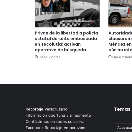
Privan de la libertad a policía
Autoridade
estatal durante emboscada
clausuran 
en Tecolutla; activan
Méndez en
operativo de búsqueda
aún no inf
Hace 2 horas
Hace 2 hor
Temas
Reportaje Veracruzano
Información oportuna y al momento
Contáctenos en redes sociales:
Facebook Reportaje Veracruzano
Acayuca