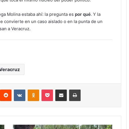
ega Molina estaba ahí: la pregunta es
por qué
. Y la
se convierte en un caso aislado o en la punta de un
san a Veracruz.
Veracruz
interest
Reddit
VKontakte
Odnoklassniki
Pocket
Compartir por correo electrónico
Imprimir
Accidente