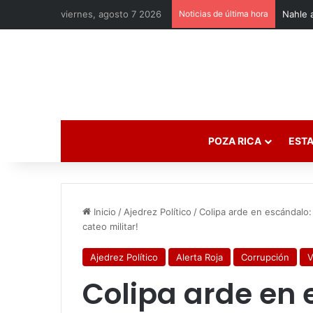
viernes, agosto 7 2026
Noticias de última hora
Alcalde
POZA RICA
ESTA
Inicio
/
Ajedrez Político
/
Colipa arde en escándalo
cateo militar!
Ajedrez Político
Alerta Roja
Corrupción
V
Colipa arde en 