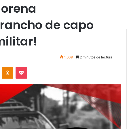
Morena
 rancho de capo
ilitar!
1.609
2 minutos de lectura
VKontakte
Odnoklassniki
Pocket