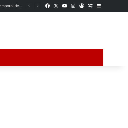
Facebook
X
YouTube
Instagram
Acceso
Publicación al a
Barra lateral
o
ción al azar