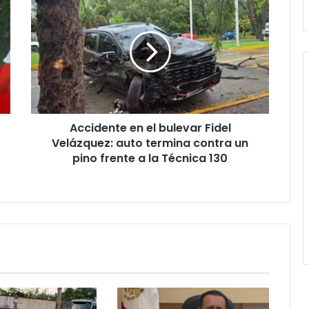
en
el
bulevar
Fidel
Velázquez:
auto
termina
contra
Accidente en el bulevar Fidel
un
pino
Velázquez: auto termina contra un
frente
pino frente a la Técnica 130
a
la
Técnica
130