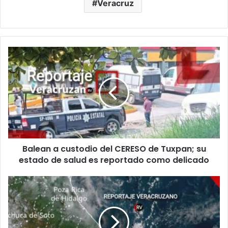
Veracruz
Balean
a
custodio
del
CERESO
de
Tuxpan;
su
estado
Balean a custodio del CERESO de Tuxpan; su
de
salud
estado de salud es reportado como delicado
es
reportado
Pronóstico
como
del
delicado
Clima
en
Veracruz: