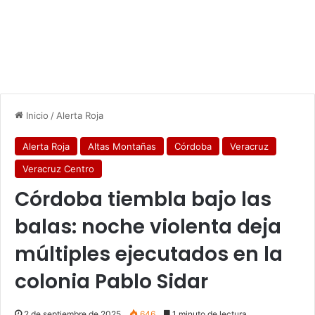
Inicio
/
Alerta Roja
Alerta Roja
Altas Montañas
Córdoba
Veracruz
Veracruz Centro
Córdoba tiembla bajo las
balas: noche violenta deja
múltiples ejecutados en la
colonia Pablo Sidar
2 de septiembre de 2025
646
1 minuto de lectura