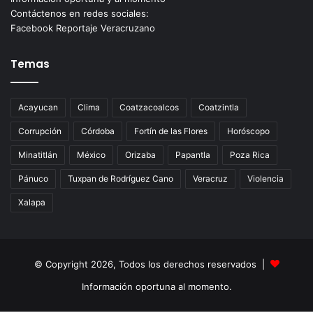
Contáctenos en redes sociales:
Facebook Reportaje Veracruzano
Temas
Acayucan
Clima
Coatzacoalcos
Coatzintla
Corrupción
Córdoba
Fortín de las Flores
Horóscopo
Minatitlán
México
Orizaba
Papantla
Poza Rica
Pánuco
Tuxpan de Rodríguez Cano
Veracruz
Violencia
Xalapa
© Copyright 2026, Todos los derechos reservados |
Información oportuna al momento.