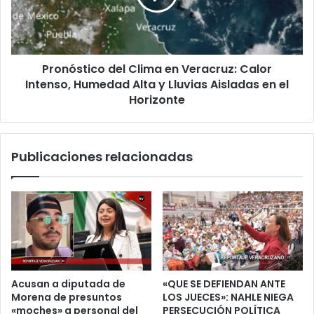
Calor
Intenso,
Humedad
Alta
Pronóstico del Clima en Veracruz: Calor
y
Lluvias
Intenso, Humedad Alta y Lluvias Aisladas en el
Aisladas
Horizonte
en
el
Horizonte
Publicaciones relacionadas
Acusan a diputada de
«QUE SE DEFIENDAN ANTE
Morena de presuntos
LOS JUECES»: NAHLE NIEGA
«moches» a personal del
PERSECUCIÓN POLÍTICA