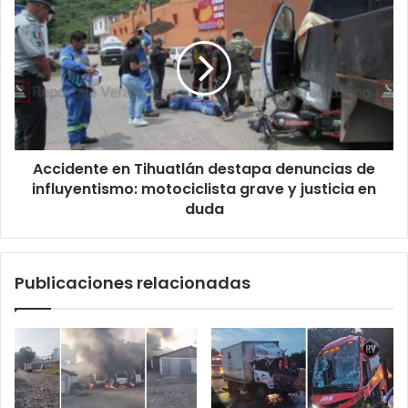
en
en
Álamo
Tihuatlán
destapa
denuncias
de
influyentismo:
motociclista
grave
Accidente en Tihuatlán destapa denuncias de
y
justicia
influyentismo: motociclista grave y justicia en
en
duda
duda
Publicaciones relacionadas