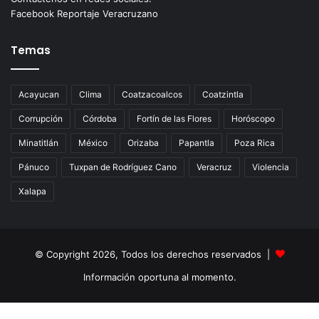
Facebook Reportaje Veracruzano
Temas
Acayucan
Clima
Coatzacoalcos
Coatzintla
Corrupción
Córdoba
Fortín de las Flores
Horóscopo
Minatitlán
México
Orizaba
Papantla
Poza Rica
Pánuco
Tuxpan de Rodríguez Cano
Veracruz
Violencia
Xalapa
© Copyright 2026, Todos los derechos reservados |
Información oportuna al momento.