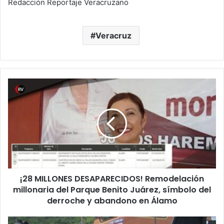
Redacción Reportaje Veracruzano
Veracruz
¡28
MILLONES
DESAPARECIDOS!
Remodelación
millonaria
del
Parque
Benito
Juárez,
¡28 MILLONES DESAPARECIDOS! Remodelación
símbolo
del
millonaria del Parque Benito Juárez, símbolo del
derroche
derroche y abandono en Álamo
y
abandono
Accidente