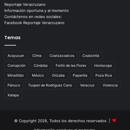
Reportaje Veracruzano
Información oportuna y al momento
Contáctenos en redes sociales:
Facebook Reportaje Veracruzano
Temas
Acayucan
Clima
Coatzacoalcos
Coatzintla
Corrupción
Córdoba
Fortín de las Flores
Horóscopo
Minatitlán
México
Orizaba
Papantla
Poza Rica
Pánuco
Tuxpan de Rodríguez Cano
Veracruz
Violencia
Xalapa
© Copyright 2026, Todos los derechos reservados |
Información oportuna al momento.