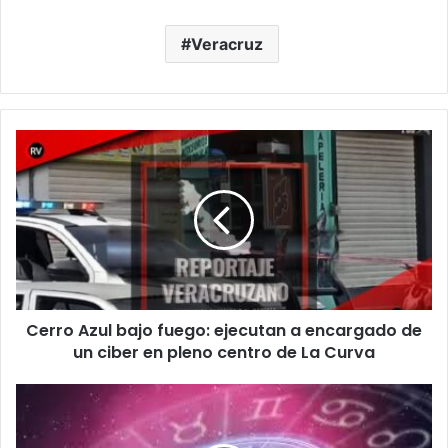
Veracruz
Cerro
Azul
bajo
fuego:
ejecutan
a
encargado
de
un
Cerro Azul bajo fuego: ejecutan a encargado de
ciber
en
un ciber en pleno centro de La Curva
pleno
centro
Horóscopos
de
de
La
Hoy: