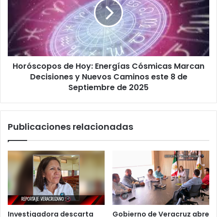
Curva
Energías
Cósmicas
Marcan
Decisiones
y
Nuevos
Horóscopos de Hoy: Energías Cósmicas Marcan
Caminos
este
Decisiones y Nuevos Caminos este 8 de
8
Septiembre de 2025
de
Septiembre
de
Publicaciones relacionadas
2025
Investigadora descarta
Gobierno de Veracruz abre