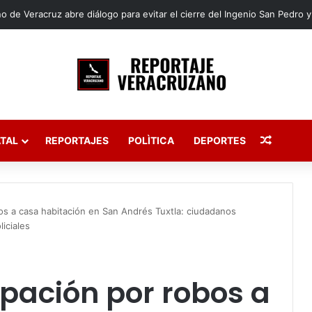
pos de Reportaje Veracruzano | Jueves 6 de agosto de 2026
Publica
TAL
REPORTAJES
POLÌTICA
DEPORTES
os a casa habitación en San Andrés Tuxtla: ciudadanos
liciales
pación por robos a