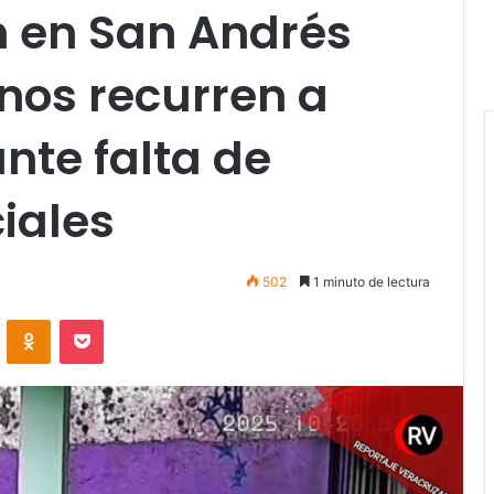
n en San Andrés
nos recurren a
nte falta de
ciales
502
1 minuto de lectura
VKontakte
Odnoklassniki
Pocket