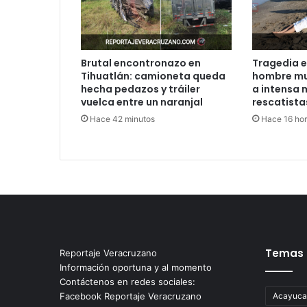
Brutal encontronazo en
Tragedia e
Tihuatlán: camioneta queda
hombre mu
hecha pedazos y tráiler
a intensa 
vuelca entre un naranjal
rescatista
Hace 42 minutos
Hace 16 ho
Temas
Reportaje Veracruzano
Información oportuna y al momento
Contáctenos en redes sociales:
Facebook Reportaje Veracruzano
Acayuca