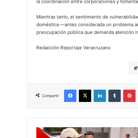
la coordinación entre corporaciones y fomentar
Mientras tanto, el sentimiento de vulnerabilid
doméstica —antes considerada un problema ai
preocupación pública que demanda atención in
Redacción Reportaje Veracruzano
Facebook
X
LinkedIn
Tumblr
P
Compartir
Arranca
entrega