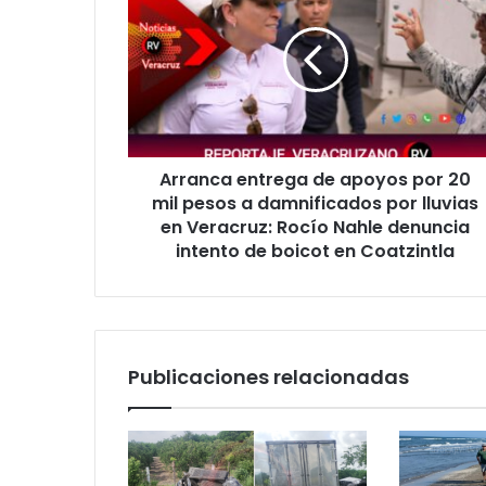
de
apoyos
por
20
mil
pesos
a
Arranca entrega de apoyos por 20
damnificados
por
mil pesos a damnificados por lluvias
lluvias
en Veracruz: Rocío Nahle denuncia
en
intento de boicot en Coatzintla
Veracruz:
Rocío
Nahle
denuncia
intento
Publicaciones relacionadas
de
boicot
en
Coatzintla