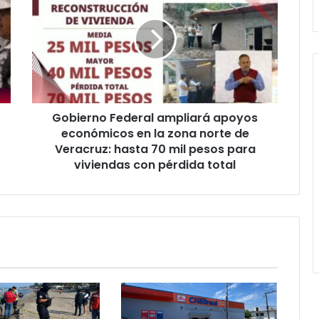
ampliará
apoyos
económicos
en
la
zona
norte
Gobierno Federal ampliará apoyos
de
Veracruz:
económicos en la zona norte de
hasta
Veracruz: hasta 70 mil pesos para
70
viviendas con pérdida total
mil
pesos
para
viviendas
con
pérdida
total