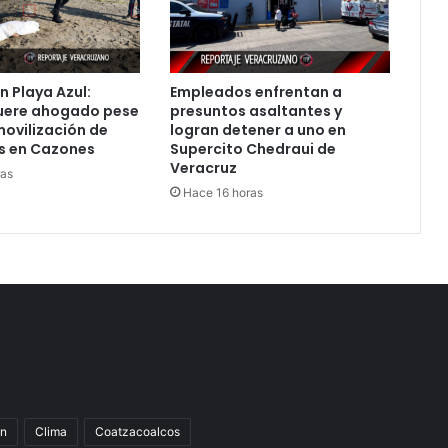
n Playa Azul:
Empleados enfrentan a
ere ahogado pese
presuntos asaltantes y
movilización de
logran detener a uno en
s en Cazones
Supercito Chedraui de
Veracruz
ras
Hace 16 horas
n
Clima
Coatzacoalcos