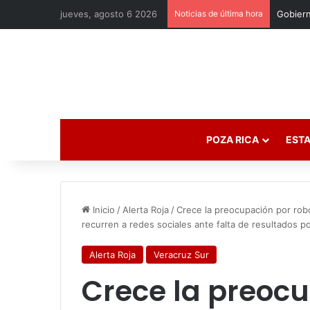
jueves, agosto 6 2026
Noticias de última hora
Horósco
POZA RICA
ESTA
Inicio
/
Alerta Roja
/
Crece la preocupación por rob
recurren a redes sociales ante falta de resultados po
Alerta Roja
Veracruz Sur
Crece la preocu