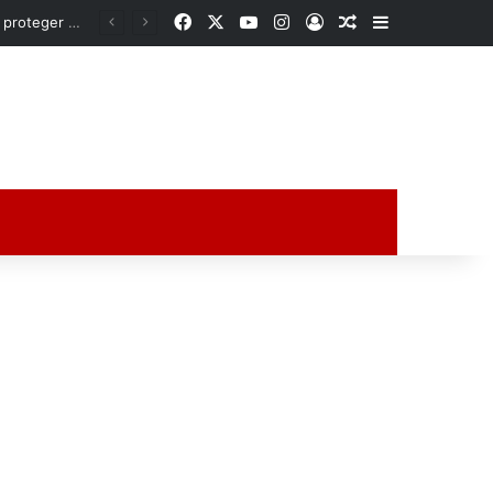
Facebook
X
YouTube
Instagram
Acceso
Publicación al a
Barra lateral
ción al azar