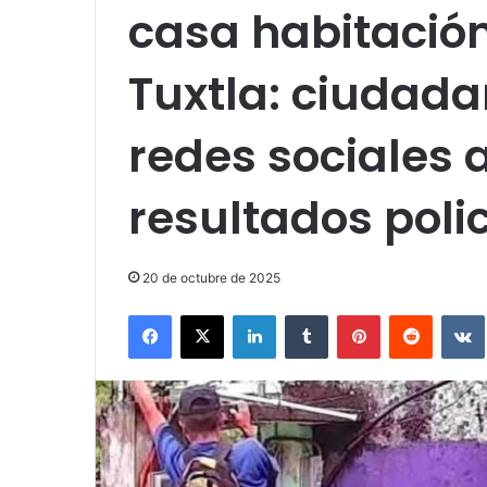
casa habitació
Tuxtla: ciudada
redes sociales a
resultados poli
20 de octubre de 2025
Facebook
X
LinkedIn
Tumblr
Pinterest
Reddit