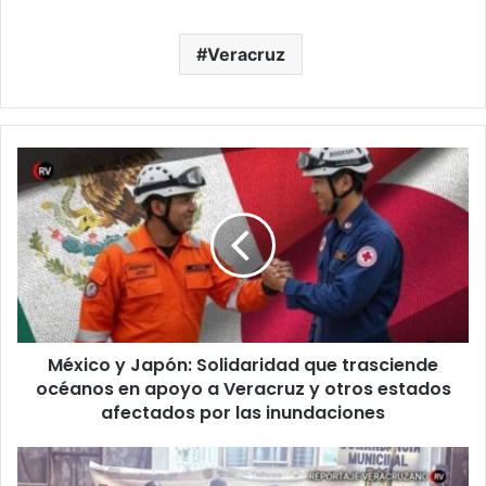
Veracruz
México
y
Japón:
Solidaridad
que
trasciende
océanos
en
apoyo
México y Japón: Solidaridad que trasciende
a
Veracruz
océanos en apoyo a Veracruz y otros estados
y
afectados por las inundaciones
otros
estados
Persecución
afectados
en