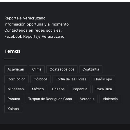
Reportaje Veracruzano
Información oportuna y al momento
Contáctenos en redes sociales:
Facebook Reportaje Veracruzano
Temas
Acayucan
Clima
Coatzacoalcos
Coatzintla
Corrupción
Córdoba
Fortín de las Flores
Horóscopo
Minatitlán
México
Orizaba
Papantla
Poza Rica
Pánuco
Tuxpan de Rodríguez Cano
Veracruz
Violencia
Xalapa