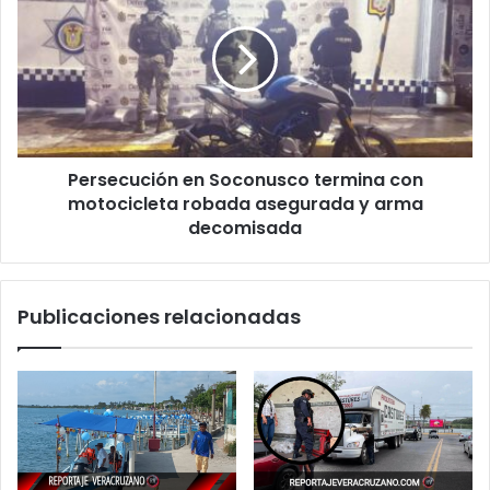
por
Soconusco
las
termina
inundaciones
con
motocicleta
robada
asegurada
y
Persecución en Soconusco termina con
arma
decomisada
motocicleta robada asegurada y arma
decomisada
Publicaciones relacionadas