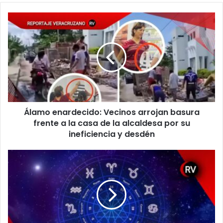
Álamo
enardecido:
Vecinos
arrojan
basura
frente
a
la
casa
Álamo enardecido: Vecinos arrojan basura
de
la
frente a la casa de la alcaldesa por su
alcaldesa
ineficiencia y desdén
por
su
Horóscopos
ineficiencia
Esotéricos
y
del
desdén
Día
—
Sábado
18