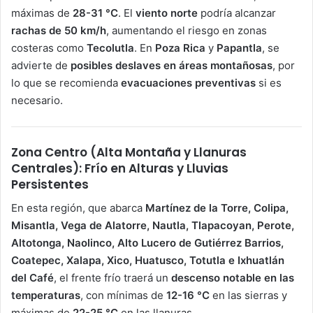
máximas de
28-31 °C
. El
viento norte
podría alcanzar
rachas de 50 km/h
, aumentando el riesgo en zonas
costeras como
Tecolutla
. En
Poza Rica
y
Papantla
, se
advierte de
posibles deslaves en áreas montañosas
, por
lo que se recomienda
evacuaciones preventivas
si es
necesario.
Zona Centro (Alta Montaña y Llanuras
Centrales): Frío en Alturas y Lluvias
Persistentes
En esta región, que abarca
Martínez de la Torre, Colipa,
Misantla, Vega de Alatorre, Nautla, Tlapacoyan, Perote,
Altotonga, Naolinco, Alto Lucero de Gutiérrez Barrios,
Coatepec, Xalapa, Xico, Huatusco, Totutla e Ixhuatlán
del Café
, el frente frío traerá un
descenso notable en las
temperaturas
, con mínimas de
12-16 °C
en las sierras y
máximas de
22-25 °C
en las llanuras.