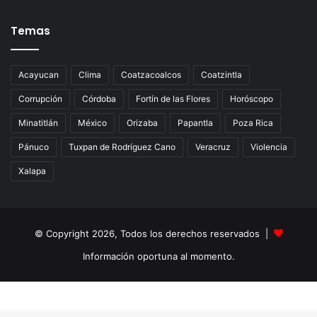
Temas
Acayucan
Clima
Coatzacoalcos
Coatzintla
Corrupción
Córdoba
Fortín de las Flores
Horóscopo
Minatitlán
México
Orizaba
Papantla
Poza Rica
Pánuco
Tuxpan de Rodríguez Cano
Veracruz
Violencia
Xalapa
© Copyright 2026, Todos los derechos reservados |
Información oportuna al momento.