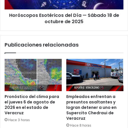
de
octubre
Horóscopos Esotéricos del Día — Sábado 18 de
de
2025
octubre de 2025
Publicaciones relacionadas
Pronóstico del clima para
Empleados enfrentan a
el jueves 6 de agosto de
presuntos asaltantes y
2026 en el estado de
logran detener a uno en
Veracruz
Supercito Chedraui de
Veracruz
Hace 3 horas
Hace 8 horas