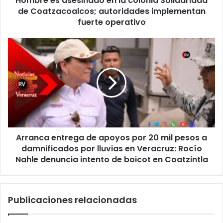
Hombre es asesinado en la colonia Solidaridad
implementan
de Coatzacoalcos; autoridades implementan
fuerte
fuerte operativo
operativo
Arranca
entrega
de
apoyos
por
20
mil
pesos
a
Arranca entrega de apoyos por 20 mil pesos a
damnificados
por
damnificados por lluvias en Veracruz: Rocío
lluvias
Nahle denuncia intento de boicot en Coatzintla
en
Veracruz:
Rocío
Publicaciones relacionadas
Nahle
denuncia
intento