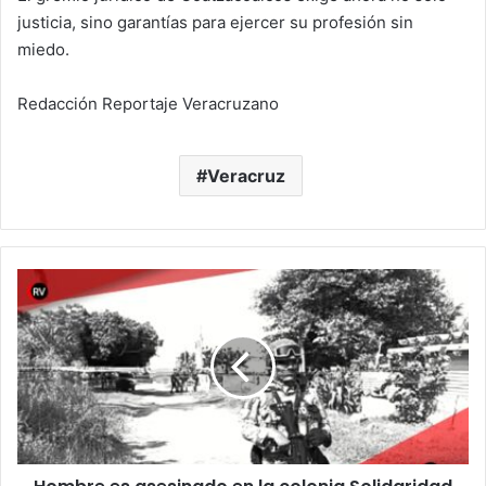
justicia, sino garantías para ejercer su profesión sin
miedo.
Redacción Reportaje Veracruzano
Veracruz
Hombre
es
asesinado
en
la
colonia
Solidaridad
de
Coatzacoalcos;
autoridades