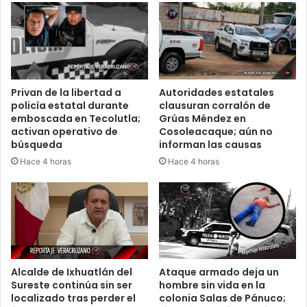
de
boicot
en
Coatzintla
Privan de la libertad a
Autoridades estatales
policía estatal durante
clausuran corralón de
emboscada en Tecolutla;
Grúas Méndez en
activan operativo de
Cosoleacaque; aún no
búsqueda
informan las causas
Hace 4 horas
Hace 4 horas
Alcalde de Ixhuatlán del
Ataque armado deja un
Sureste continúa sin ser
hombre sin vida en la
localizado tras perder el
colonia Salas de Pánuco;