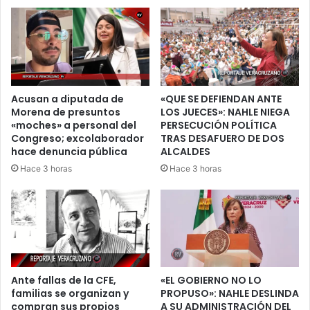
escuchara
su
silencio
en
el
barrio
del
Acusan a diputada de
«QUE SE DEFIENDAN ANTE
Naranjo
Morena de presuntos
LOS JUECES»: NAHLE NIEGA
«moches» a personal del
PERSECUCIÓN POLÍTICA
Congreso; excolaborador
TRAS DESAFUERO DE DOS
hace denuncia pública
ALCALDES
Hace 3 horas
Hace 3 horas
Ante fallas de la CFE,
«EL GOBIERNO NO LO
familias se organizan y
PROPUSO»: NAHLE DESLINDA
compran sus propios
A SU ADMINISTRACIÓN DEL