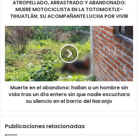
ATROPELLADO, ARRASTRADO Y ABANDONADO:
TIHUATLÁN;
SU
MUERE MOTOCICLISTA EN LA TOTOMOXTLE–
ACOMPAÑANTE
TIHUATLÁN; SU ACOMPAÑANTE LUCHA POR VIVIR
LUCHA
POR
Muerte
VIVIR
en
el
abandono:
hallan
a
un
hombre
sin
Muerte en el abandono: hallan a un hombre sin
vida
tras
vida tras un día entero sin que nadie escuchara
un
su silencio en el barrio del Naranjo
día
entero
sin
Publicaciones relacionadas
que
nadie