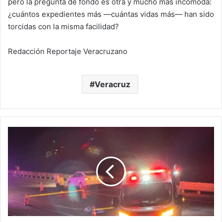
pero la pregunta de fondo es otra y mucho más incómoda:
¿cuántos expedientes más —cuántas vidas más— han sido
torcidas con la misma facilidad?
Redacción Reportaje Veracruzano
Veracruz
ATROPELLADO,
ARRASTRADO
Y
ABANDONADO:
MUERE
MOTOCICLISTA
EN
LA
TOTOMOXTLE–