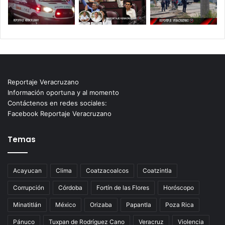
Reportaje Veracruzano
Información oportuna y al momento
Contáctenos en redes sociales:
Facebook Reportaje Veracruzano
Temas
Acayucan
Clima
Coatzacoalcos
Coatzintla
Corrupción
Córdoba
Fortín de las Flores
Horóscopo
Minatitlán
México
Orizaba
Papantla
Poza Rica
Pánuco
Tuxpan de Rodríguez Cano
Veracruz
Violencia