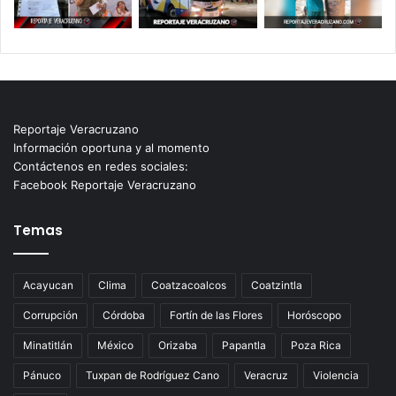
Reportaje Veracruzano
Información oportuna y al momento
Contáctenos en redes sociales:
Facebook Reportaje Veracruzano
Temas
Acayucan
Clima
Coatzacoalcos
Coatzintla
Corrupción
Córdoba
Fortín de las Flores
Horóscopo
Minatitlán
México
Orizaba
Papantla
Poza Rica
Pánuco
Tuxpan de Rodríguez Cano
Veracruz
Violencia