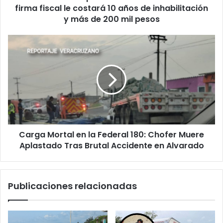
costará
firma fiscal le costará 10 años de inhabilitación
10
y más de 200 mil pesos
años
de
Carga
inhabilitación
Mortal
y
en
más
la
de
Federal
200
180:
mil
Chofer
pesos
Muere
Aplastado
Carga Mortal en la Federal 180: Chofer Muere
Tras
Brutal
Aplastado Tras Brutal Accidente en Alvarado
Accidente
en
Alvarado
Publicaciones relacionadas