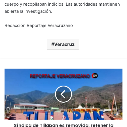
cuerpo y recopilaban indicios. Las autoridades mantienen
abierta la investigación.
Redacción Reportaje Veracruzano
Veracruz
Síndica
de
Tlilapan
es
removida:
retener
la
firma
fiscal
Síndica de Tlilapan es removida: retener la
le