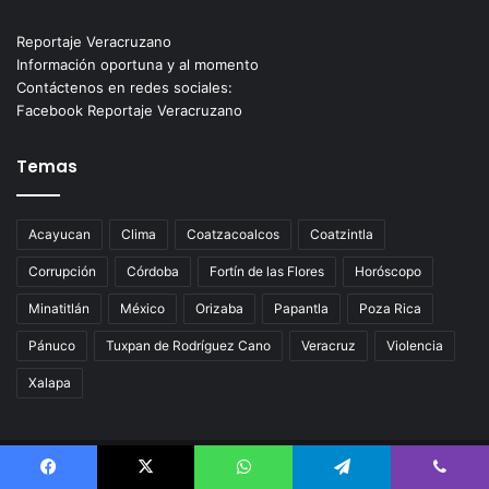
Reportaje Veracruzano
Información oportuna y al momento
Contáctenos en redes sociales:
Facebook Reportaje Veracruzano
Temas
Acayucan
Clima
Coatzacoalcos
Coatzintla
Corrupción
Córdoba
Fortín de las Flores
Horóscopo
Minatitlán
México
Orizaba
Papantla
Poza Rica
Pánuco
Tuxpan de Rodríguez Cano
Veracruz
Violencia
Xalapa
© Copyright 2026, Todos los derechos reservados |
Facebook
X
WhatsApp
Telegram
Viber