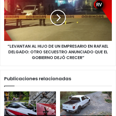
Y
AL
AÚN
HIJO
ASÍ
DE
PERMITIÓ
UN
UNA
EMPRESARIO
ESCALADA
EN
DE
RAFAEL
LEVANTONES
DELGADO:
Y
“LEVANTAN AL HIJO DE UN EMPRESARIO EN RAFAEL
OTRO
DESAPARICIONES
SECUESTRO
DELGADO: OTRO SECUESTRO ANUNCIADO QUE EL
ANUNCIADO
GOBIERNO DEJÓ CRECER”
QUE
EL
GOBIERNO
Publicaciones relacionadas
DEJÓ
CRECER”