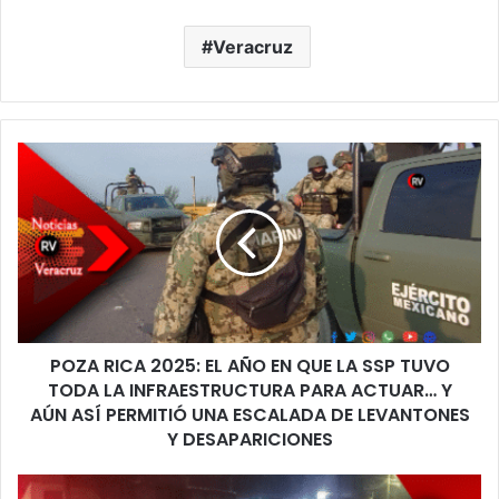
Veracruz
POZA
RICA
2025:
EL
AÑO
EN
QUE
LA
SSP
POZA RICA 2025: EL AÑO EN QUE LA SSP TUVO
TUVO
TODA
TODA LA INFRAESTRUCTURA PARA ACTUAR… Y
LA
AÚN ASÍ PERMITIÓ UNA ESCALADA DE LEVANTONES
INFRAESTRUCTURA
Y DESAPARICIONES
PARA
ACTUAR…
“LEVANTAN