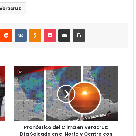
Veracruz
interest
Reddit
VKontakte
Odnoklassniki
Pocket
Compartir por correo electrónico
Imprimir
Pronóstico
del
Clima
en
Veracruz:
Día
Soleado
en
el
Pronóstico del Clima en Veracruz:
Norte
y
Día Soleado en el Norte y Centro con