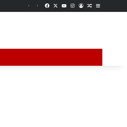
Facebook
X
YouTube
Instagram
Acceso
Publicación al a
Barra lateral
ción al azar