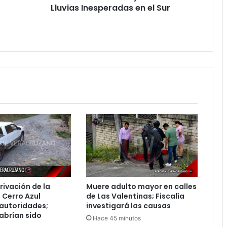
Centro
Lluvias Inesperadas en el Sur
con
Lluvias
Inesperadas
en
el
Sur
rivación de la
Muere adulto mayor en calles
 Cerro Azul
de Las Valentinas; Fiscalía
 autoridades;
investigará las causas
abrían sido
Hace 45 minutos