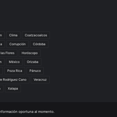
n
Clima
Coatzacoalcos
la
Corrupción
Córdoba
 las Flores
Horóscopo
án
México
Orizaba
Poza Rica
Pánuco
de Rodríguez Cano
Veracruz
a
Xalapa
nformación oportuna al momento.