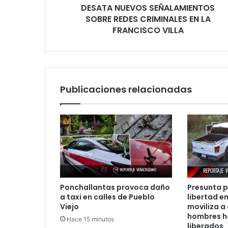
REDES
DESATA NUEVOS SEÑALAMIENTOS
CRIMINALES
SOBRE REDES CRIMINALES EN LA
EN
FRANCISCO VILLA
LA
FRANCISCO
VILLA
Publicaciones relacionadas
Ponchallantas provoca daño
Presunta p
a taxi en calles de Pueblo
libertad en
Viejo
moviliza a
hombres h
Hace 15 minutos
liberados