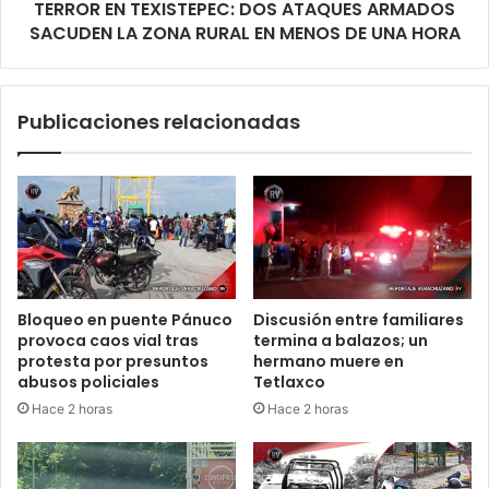
TERROR EN TEXISTEPEC: DOS ATAQUES ARMADOS
RURAL
EN
SACUDEN LA ZONA RURAL EN MENOS DE UNA HORA
MENOS
DE
UNA
Publicaciones relacionadas
HORA
Bloqueo en puente Pánuco
Discusión entre familiares
provoca caos vial tras
termina a balazos; un
protesta por presuntos
hermano muere en
abusos policiales
Tetlaxco
Hace 2 horas
Hace 2 horas