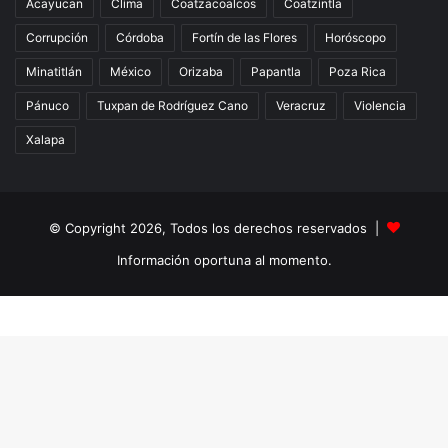
Acayucan
Clima
Coatzacoalcos
Coatzintla
Corrupción
Córdoba
Fortín de las Flores
Horóscopo
Minatitlán
México
Orizaba
Papantla
Poza Rica
Pánuco
Tuxpan de Rodríguez Cano
Veracruz
Violencia
Xalapa
© Copyright 2026, Todos los derechos reservados |
Información oportuna al momento.