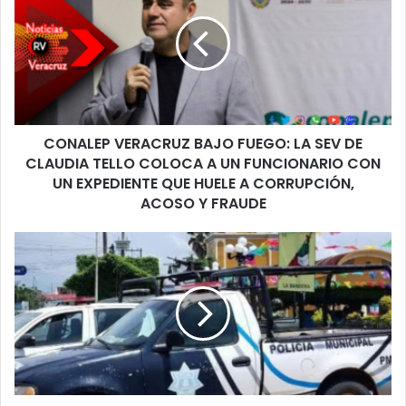
BAJO
FUEGO:
LA
SEV
DE
CLAUDIA
TELLO
CONALEP VERACRUZ BAJO FUEGO: LA SEV DE
COLOCA
A
CLAUDIA TELLO COLOCA A UN FUNCIONARIO CON
UN
UN EXPEDIENTE QUE HUELE A CORRUPCIÓN,
FUNCIONARIO
ACOSO Y FRAUDE
CON
UN
TERROR
EXPEDIENTE
EN
QUE
TEXISTEPEC:
HUELE
DOS
A
ATAQUES
CORRUPCIÓN,
ARMADOS
ACOSO
SACUDEN
Y
LA
FRAUDE
ZONA