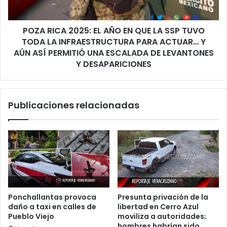
LA
SSP
POZA RICA 2025: EL AÑO EN QUE LA SSP TUVO
TUVO
TODA
TODA LA INFRAESTRUCTURA PARA ACTUAR… Y
LA
AÚN ASÍ PERMITIÓ UNA ESCALADA DE LEVANTONES
INFRAESTRUCTURA
Y DESAPARICIONES
PARA
ACTUAR…
Y
Publicaciones relacionadas
AÚN
ASÍ
PERMITIÓ
UNA
ESCALADA
DE
LEVANTONES
Y
DESAPARICIONES
Ponchallantas provoca
Presunta privación de la
daño a taxi en calles de
libertad en Cerro Azul
Pueblo Viejo
moviliza a autoridades;
hombres habrían sido