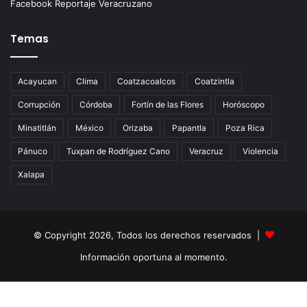
Facebook Reportaje Veracruzano
Temas
Acayucan
Clima
Coatzacoalcos
Coatzintla
Corrupción
Córdoba
Fortín de las Flores
Horóscopo
Minatitlán
México
Orizaba
Papantla
Poza Rica
Pánuco
Tuxpan de Rodríguez Cano
Veracruz
Violencia
Xalapa
© Copyright 2026, Todos los derechos reservados |
Información oportuna al momento.