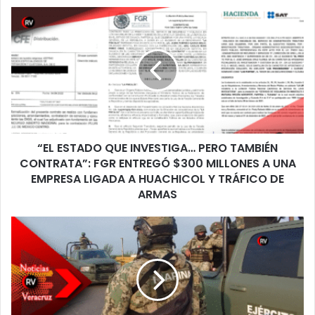
“EL
ESTADO
QUE
INVESTIGA…
PERO
TAMBIÉN
CONTRATA”:
FGR
ENTREGÓ
“EL ESTADO QUE INVESTIGA… PERO TAMBIÉN
$300
MILLONES
CONTRATA”: FGR ENTREGÓ $300 MILLONES A UNA
A
EMPRESA LIGADA A HUACHICOL Y TRÁFICO DE
UNA
ARMAS
EMPRESA
LIGADA
POZA
A
RICA
HUACHICOL
2025:
Y
EL
TRÁFICO
AÑO
DE
EN
ARMAS
QUE