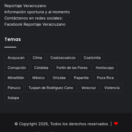
Reportaje Veracruzano
Información oportuna y al momento
Contáctenos en redes sociales:
Facebook Reportaje Veracruzano
Temas
Acayucan
Clima
Coatzacoalcos
Coatzintla
Corrupción
Córdoba
Fortín de las Flores
Horóscopo
Minatitlán
México
Orizaba
Papantla
Poza Rica
Pánuco
Tuxpan de Rodríguez Cano
Veracruz
Violencia
Xalapa
© Copyright 2026, Todos los derechos reservados |