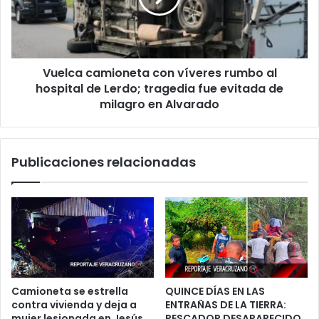
al
hospital
de
Lerdo;
Vuelca camioneta con víveres rumbo al
tragedia
fue
hospital de Lerdo; tragedia fue evitada de
evitada
milagro en Alvarado
de
milagro
en
Publicaciones relacionadas
Alvarado
Camioneta se estrella
QUINCE DÍAS EN LAS
contra vivienda y deja a
ENTRAÑAS DE LA TIERRA:
mujer lesionada en Jesús
PESCADOR DESAPARECIDO