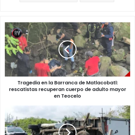
Tragedia
en
la
Barranca
de
Matlacobatl:
rescatistas
recuperan
cuerpo
Tragedia en la Barranca de Matlacobatl:
de
adulto
rescatistas recuperan cuerpo de adulto mayor
mayor
en Teocelo
en
Teocelo
Vuelca
camioneta
con
víveres
rumbo