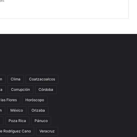
ras
n
Clima
Coatzacoalcos
la
Corrupción
Córdoba
 las Flores
Horóscopo
án
México
Orizaba
Poza Rica
Pánuco
de Rodríguez Cano
Veracruz