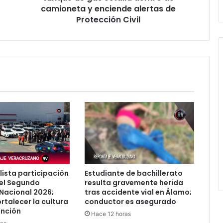
camioneta
camioneta y enciende alertas de
y
Protección Civil
enciende
alertas
de
Protección
Civil
lista participación
Estudiante de bachillerato
el Segundo
resulta gravemente herida
Nacional 2026;
tras accidente vial en Álamo;
rtalecer la cultura
conductor es asegurado
ención
Hace 12 horas