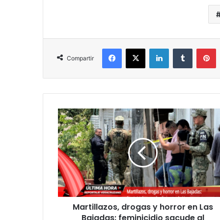
Facebook
X
LinkedIn
Tumblr
P
Compartir
Martillazos,
drogas
y
horror
en
Las
Bajadas:
feminicidio
sacude
Martillazos, drogas y horror en Las
al
puerto
Bajadas: feminicidio sacude al