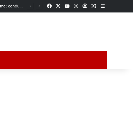
Facebook
X
YouTube
Instagram
Acceso
Publicación al a
Barra lateral
Rocío Nahle acerca oportunidades a la zona norte de Veracruz; entrega apoyos para emprendedores y anuncia obra histórica para Poza Rica
ción al azar