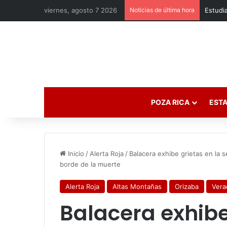
viernes, agosto 7 2026
Noticias de última hora
POZA RICA
ESTA
Inicio
/
Alerta Roja
/
Balacera exhibe grietas en la 
borde de la muerte
Alerta Roja
Altas Montañas
Orizaba
Vera
Balacera exhibe