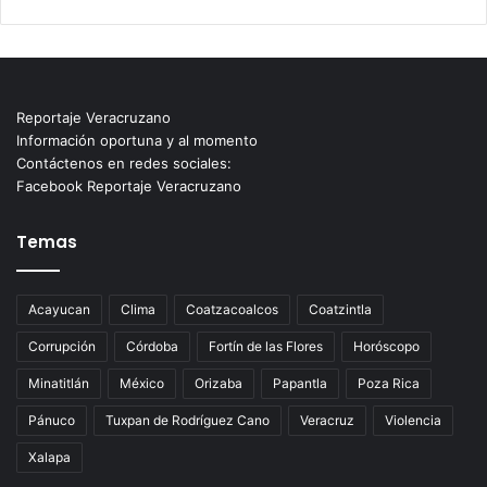
Reportaje Veracruzano
Información oportuna y al momento
Contáctenos en redes sociales:
Facebook Reportaje Veracruzano
Temas
Acayucan
Clima
Coatzacoalcos
Coatzintla
Corrupción
Córdoba
Fortín de las Flores
Horóscopo
Minatitlán
México
Orizaba
Papantla
Poza Rica
Pánuco
Tuxpan de Rodríguez Cano
Veracruz
Violencia
Xalapa