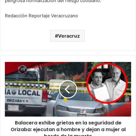
peligrosa normalización del riesgo cotidiano.
Redacción Reportaje Veracruzano
Veracruz
Balacera
exhibe
grietas
en
la
seguridad
de
Orizaba:
ejecutan
Balacera exhibe grietas en la seguridad de
a
hombre
Orizaba: ejecutan a hombre y dejan a mujer al
y