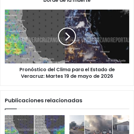
borde de la muerte
dejan
a
Pronóstico
mujer
del
al
Clima
borde
para
de
el
la
Estado
muerte
de
Veracruz:
Martes
Pronóstico del Clima para el Estado de
19
de
Veracruz: Martes 19 de mayo de 2026
mayo
de
2026
Publicaciones relacionadas