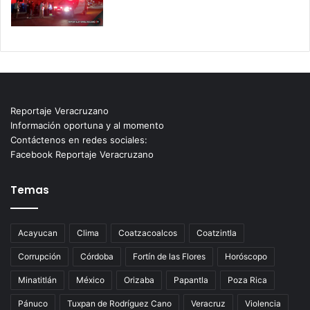
Reportaje Veracruzano
Información oportuna y al momento
Contáctenos en redes sociales:
Facebook Reportaje Veracruzano
Temas
Acayucan
Clima
Coatzacoalcos
Coatzintla
Corrupción
Córdoba
Fortín de las Flores
Horóscopo
Minatitlán
México
Orizaba
Papantla
Poza Rica
Pánuco
Tuxpan de Rodríguez Cano
Veracruz
Violencia