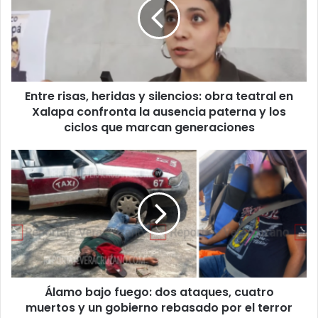
y
silencios:
obra
teatral
en
Xalapa
Entre risas, heridas y silencios: obra teatral en
confronta
la
Xalapa confronta la ausencia paterna y los
ausencia
ciclos que marcan generaciones
paterna
y
Álamo
los
bajo
ciclos
fuego:
que
dos
marcan
ataques,
generaciones
cuatro
muertos
y
un
Álamo bajo fuego: dos ataques, cuatro
gobierno
rebasado
muertos y un gobierno rebasado por el terror