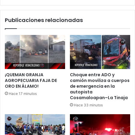
por
el
terror
Publicaciones relacionadas
¡QUEMAN GRANJA
Choque entre ADO y
AGROPECUARIA FAJA DE
camión moviliza a cuerpos
ORO EN ÁLAMO!
de emergencia en la
autopista
Hace 17 minutos
Cosamaloapan–La Tinaja
Hace 33 minutos