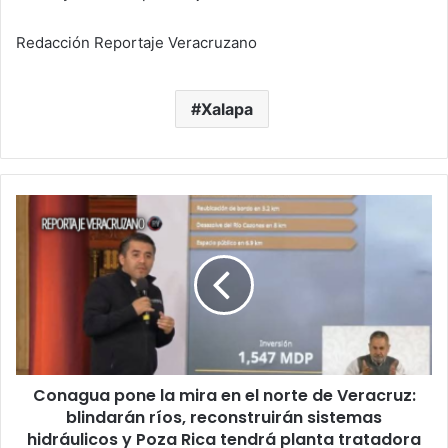
Redacción Reportaje Veracruzano
Xalapa
Conagua
pone
la
mira
en
el
norte
de
Veracruz:
Conagua pone la mira en el norte de Veracruz:
blindarán
ríos,
blindarán ríos, reconstruirán sistemas
reconstruirán
hidráulicos y Poza Rica tendrá planta tratadora