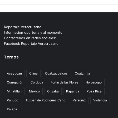
Reportaje Veracruzano
Información oportuna y al momento
Contáctenos en redes sociales:
Facebook Reportaje Veracruzano
Temas
Acayucan
Clima
Coatzacoalcos
Coatzintla
Corrupción
Córdoba
Fortín de las Flores
Horóscopo
Minatitlán
México
Orizaba
Papantla
Poza Rica
Pánuco
Tuxpan de Rodríguez Cano
Veracruz
Violencia
Xalapa