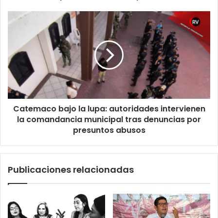
sistemas
hidráulicos
Catemaco
y
bajo
Poza
la
Rica
lupa:
tendrá
autoridades
planta
intervienen
tratadora
la
comandancia
municipal
Catemaco bajo la lupa: autoridades intervienen
tras
denuncias
la comandancia municipal tras denuncias por
por
presuntos abusos
presuntos
abusos
Publicaciones relacionadas