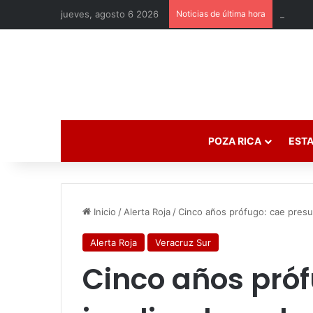
jueves, agosto 6 2026
Noticias de última hora
POZA RICA
ESTA
Inicio
/
Alerta Roja
/
Cinco años prófugo: cae presu
Alerta Roja
Veracruz Sur
Cinco años próf