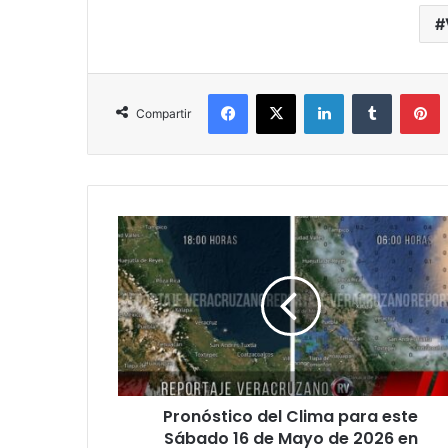
Facebook
X
LinkedIn
Tumblr
P
Compartir
Pronóstico
del
Clima
para
este
Sábado
16
de
Mayo
Pronóstico del Clima para este
de
2026
Sábado 16 de Mayo de 2026 en