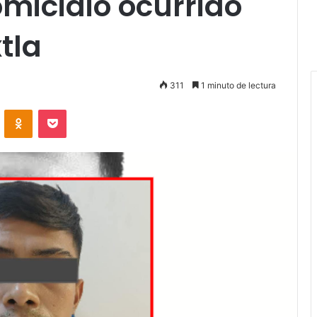
micidio ocurrido
tla
311
1 minuto de lectura
VKontakte
Odnoklassniki
Pocket