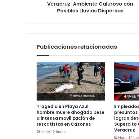
en
Veracruz: Ambiente Caluroso con
Veracruz:
Posibles Lluvias Dispersas
Ambiente
Caluroso
con
Posibles
Lluvias
Publicaciones relacionadas
Dispersas
Tragedia en Playa Azul:
Empleados
hombre muere ahogado pese
presuntos 
a intensa movilización de
logran det
rescatistas en Cazones
Supercito 
Veracruz
Hace 12 horas
Hace 12 ho