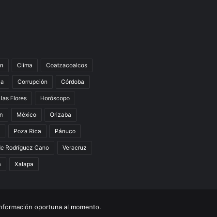
n
Clima
Coatzacoalcos
la
Corrupción
Córdoba
 las Flores
Horóscopo
án
México
Orizaba
Poza Rica
Pánuco
de Rodríguez Cano
Veracruz
a
Xalapa
nformación oportuna al momento.