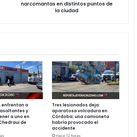
puntos
narcomantas en distintos puntos de
de
la ciudad
la
ciudad
 enfrentan a
Tres lesionados deja
asaltantes y
aparatosa volcadura en
ener a uno en
Córdoba; una camioneta
Chedraui de
habría provocado el
accidente
ras
Hace 12 horas