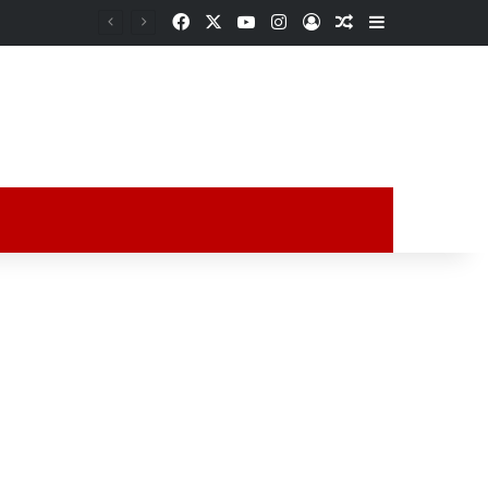
Facebook
X
YouTube
Instagram
Acceso
Publicación al a
Barra lateral
Empleados enfrentan a presuntos asaltantes y logran detener a uno en Supercito Chedraui de Veracruz
ción al azar