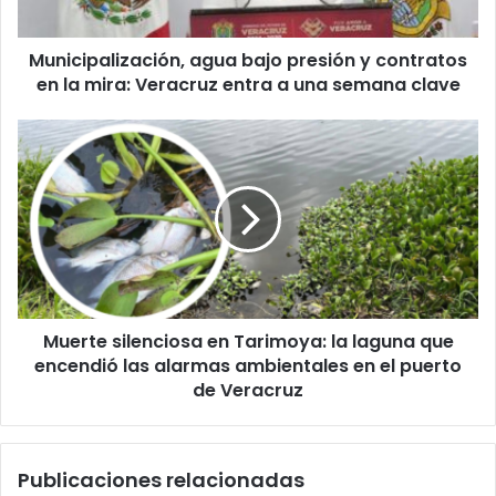
la
mira:
Municipalización, agua bajo presión y contratos
Veracruz
entra
en la mira: Veracruz entra a una semana clave
a
una
Muerte
semana
silenciosa
clave
en
Tarimoya:
la
laguna
que
encendió
las
Muerte silenciosa en Tarimoya: la laguna que
alarmas
ambientales
encendió las alarmas ambientales en el puerto
en
de Veracruz
el
puerto
de
Publicaciones relacionadas
Veracruz