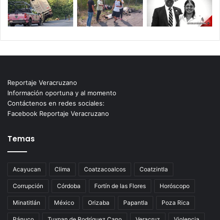
Reportaje Veracruzano
Información oportuna y al momento
Contáctenos en redes sociales:
Facebook Reportaje Veracruzano
Temas
Acayucan
Clima
Coatzacoalcos
Coatzintla
Corrupción
Córdoba
Fortín de las Flores
Horóscopo
Minatitlán
México
Orizaba
Papantla
Poza Rica
Pánuco
Tuxpan de Rodríguez Cano
Veracruz
Violencia