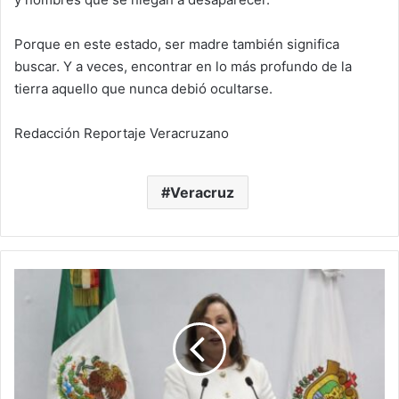
Porque en este estado, ser madre también significa
buscar. Y a veces, encontrar en lo más profundo de la
tierra aquello que nunca debió ocultarse.
Redacción Reportaje Veracruzano
Veracruz
Municipalización,
agua
bajo
presión
y
contratos
en