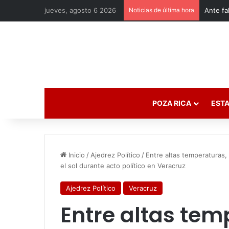
jueves, agosto 6 2026
Noticias de última hora
POZA RICA
ESTA
Inicio
/
Ajedrez Político
/
Entre altas temperaturas,
el sol durante acto político en Veracruz
Ajedrez Político
Veracruz
Entre altas tem