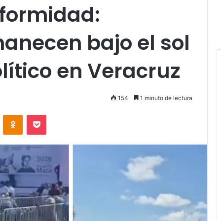
nformidad:
anecen bajo el sol
lítico en Veracruz
154
1 minuto de lectura
VKontakte
Odnoklassniki
Pocket