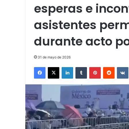
esperas e inco
asistentes perm
durante acto po
31 de mayo de 2026
Facebook
X
LinkedIn
Tumblr
Pinterest
Reddit