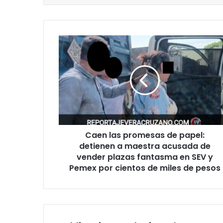
Caen
las
promesas
de
papel:
detienen
a
maestra
acusada
Caen las promesas de papel:
de
vender
detienen a maestra acusada de
plazas
vender plazas fantasma en SEV y
fantasma
Pemex por cientos de miles de pesos
en
SEV
y
Pemex
por