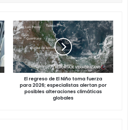
El
regreso
de
El
Niño
toma
fuerza
para
2026;
El regreso de El Niño toma fuerza
especialistas
alertan
para 2026; especialistas alertan por
por
posibles alteraciones climáticas
posibles
globales
alteraciones
climáticas
globales