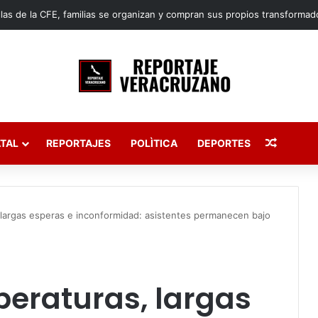
Publica
TAL
REPORTAJES
POLÌTICA
DEPORTES
 largas esperas e inconformidad: asistentes permanecen bajo
peraturas, largas