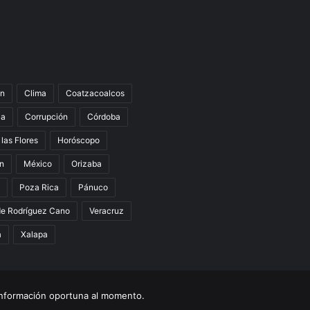
n
Clima
Coatzacoalcos
la
Corrupción
Córdoba
 las Flores
Horóscopo
án
México
Orizaba
Poza Rica
Pánuco
de Rodríguez Cano
Veracruz
a
Xalapa
nformación oportuna al momento.