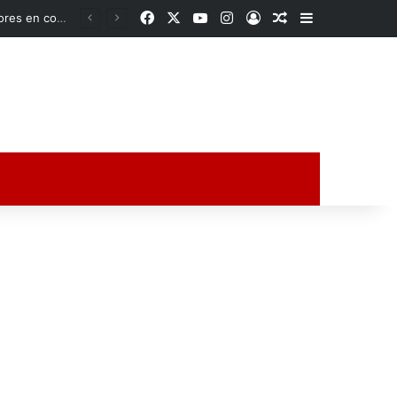
Facebook
X
YouTube
Instagram
Acceso
Publicación al a
Barra lateral
Ante fallas de la CFE, familias se organizan y compran sus propios transformadores en comunidades de Veracruz
ción al azar