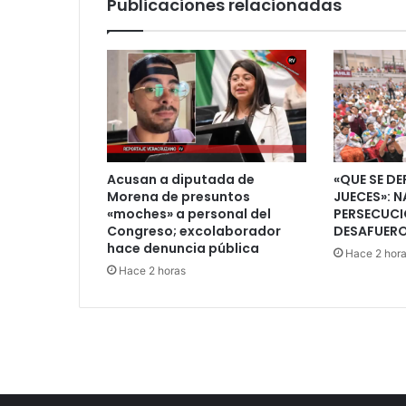
Publicaciones relacionadas
cientos
de
miles
de
pesos
Acusan a diputada de
«QUE SE DE
Morena de presuntos
JUECES»: N
«moches» a personal del
PERSECUCI
Congreso; excolaborador
DESAFUERO
hace denuncia pública
Hace 2 hor
Hace 2 horas