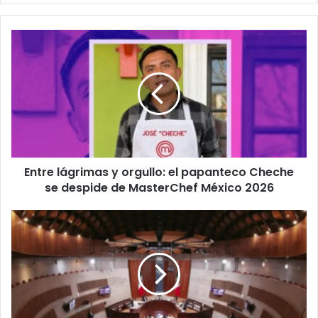
Entre
lágrimas
y
orgullo:
el
papanteco
Cheche
se
despide
Entre lágrimas y orgullo: el papanteco Cheche
de
MasterChef
se despide de MasterChef México 2026
México
2026
Mientras
México
aprieta
el
cinturón,
magistrados
del