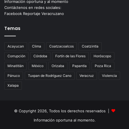
Información oportuna y al momento
Contáctenos en redes sociales:
Facebook Reportaje Veracruzano
Temas
Acayucan
Clima
Coatzacoalcos
Coatzintla
Corrupción
Córdoba
Fortín de las Flores
Horóscopo
Minatitlán
México
Orizaba
Papantla
Poza Rica
Pánuco
Tuxpan de Rodríguez Cano
Veracruz
Violencia
Xalapa
© Copyright 2026, Todos los derechos reservados |
Información oportuna al momento.