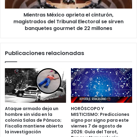
Tribunal
Electoral
Mientras México aprieta el cinturón,
se
sirven
magistrados del Tribunal Electoral se sirven
banquetes
banquetes gourmet de 22 millones
gourmet
de
22
Publicaciones relacionadas
millones
Ataque armado deja un
HORÓSCOPO Y
hombre sin vida en la
MISTICISMO: Predicciones
colonia Salas de Pánuco;
signo por signo para este
Fiscalía mantiene abierta
viernes 7 de agosto de
la investigación
2026: Guía del Tarot,