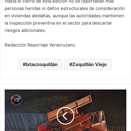
Hasta el cierre de esta edición no se reportaban más
personas heridas ni daños estructurales de consideración
en viviendas aledañas, aunque las autoridades mantienen
la inspección preventiva en el sector para descartar
riesgos adicionales.
Redacción Reportaje Veracruzano
Ixtaczoquitlán
Zoquitlán Viejo
Caos
en
la
autopista:
brutal
choque
entre