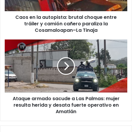
tráiler
y
Caos en la autopista: brutal choque entre
camión
cañero
tráiler y camión cañero paraliza la
paraliza
Cosamaloapan–La Tinaja
la
Cosamaloapan–
Ataque
La
armado
Tinaja
sacude
a
Las
Palmas:
mujer
resulta
herida
Ataque armado sacude a Las Palmas: mujer
y
desata
resulta herida y desata fuerte operativo en
fuerte
Amatlán
operativo
en
Amatlán