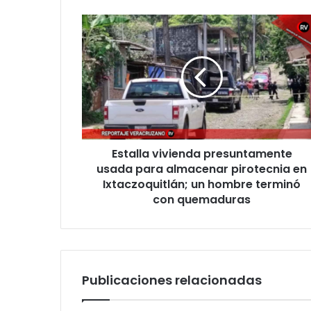
Estalla
vivienda
presuntamente
usada
para
almacenar
pirotecnia
en
Ixtaczoquitlán;
Estalla vivienda presuntamente
un
hombre
usada para almacenar pirotecnia en
terminó
Ixtaczoquitlán; un hombre terminó
con
con quemaduras
quemaduras
Publicaciones relacionadas