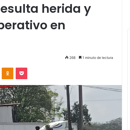
esulta herida y
perativo en
268
1 minuto de lectura
VKontakte
Odnoklassniki
Pocket