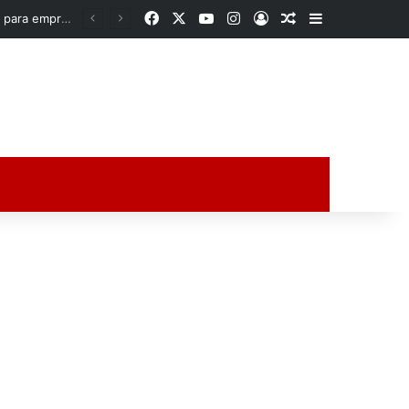
Facebook
X
YouTube
Instagram
Acceso
Publicación al a
Barra lateral
Rocío Nahle acerca oportunidades a la zona norte de Veracruz; entrega apoyos para emprendedores y anuncia obra histórica para Poza Rica
ción al azar