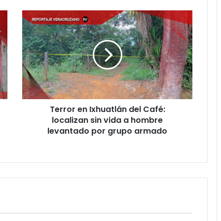
Terror
en
Ixhuatlán
del
Café:
localizan
sin
vida
a
Terror en Ixhuatlán del Café:
hombre
levantado
localizan sin vida a hombre
por
levantado por grupo armado
grupo
armado