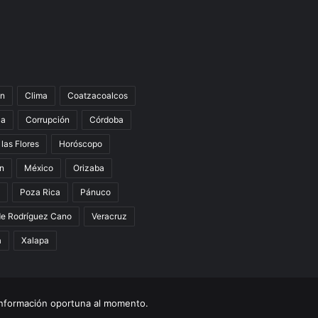
n
Clima
Coatzacoalcos
la
Corrupción
Córdoba
 las Flores
Horóscopo
án
México
Orizaba
Poza Rica
Pánuco
de Rodríguez Cano
Veracruz
a
Xalapa
nformación oportuna al momento.