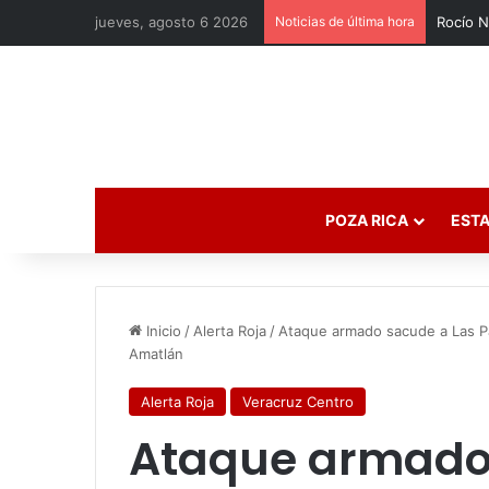
jueves, agosto 6 2026
Noticias de última hora
POZA RICA
ESTA
Inicio
/
Alerta Roja
/
Ataque armado sacude a Las Pa
Amatlán
Alerta Roja
Veracruz Centro
Ataque armado