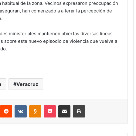
a habitual de la zona. Vecinos expresaron preocupación
 aseguran, han comenzado a alterar la percepción de
n.
des ministeriales mantienen abiertas diversas líneas
is sobre este nuevo episodio de violencia que vuelve a
ado.
n
Veracruz
interest
Reddit
VKontakte
Odnoklassniki
Pocket
Compartir por correo electrónico
Imprimir