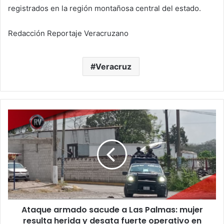
registrados en la región montañosa central del estado.
Redacción Reportaje Veracruzano
Veracruz
Ataque
armado
sacude
a
Las
Palmas:
mujer
resulta
herida
Ataque armado sacude a Las Palmas: mujer
y
desata
resulta herida y desata fuerte operativo en