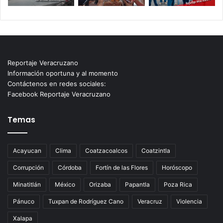
Reportaje Veracruzano
Información oportuna y al momento
Contáctenos en redes sociales:
Facebook Reportaje Veracruzano
Temas
Acayucan
Clima
Coatzacoalcos
Coatzintla
Corrupción
Córdoba
Fortín de las Flores
Horóscopo
Minatitlán
México
Orizaba
Papantla
Poza Rica
Pánuco
Tuxpan de Rodríguez Cano
Veracruz
Violencia
Xalapa