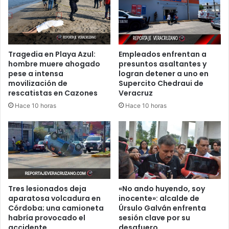
Tragedia en Playa Azul:
Empleados enfrentan a
hombre muere ahogado
presuntos asaltantes y
pese a intensa
logran detener a uno en
movilización de
Supercito Chedraui de
rescatistas en Cazones
Veracruz
Hace 10 horas
Hace 10 horas
Tres lesionados deja
«No ando huyendo, soy
aparatosa volcadura en
inocente»: alcalde de
Córdoba; una camioneta
Úrsulo Galván enfrenta
habría provocado el
sesión clave por su
accidente
desafuero