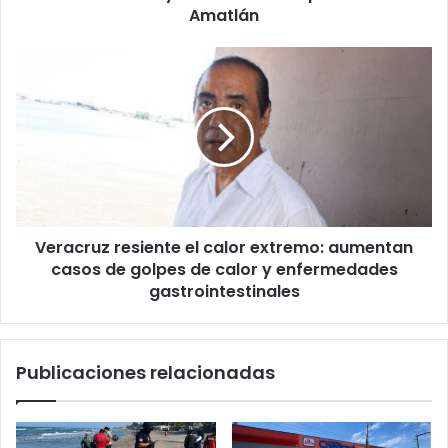
fuerte
Amatlán
operativo
en
Veracruz
Amatlán
resiente
el
calor
extremo:
aumentan
casos
de
golpes
Veracruz resiente el calor extremo: aumentan
de
calor
casos de golpes de calor y enfermedades
y
gastrointestinales
enfermedades
gastrointestinales
Publicaciones relacionadas