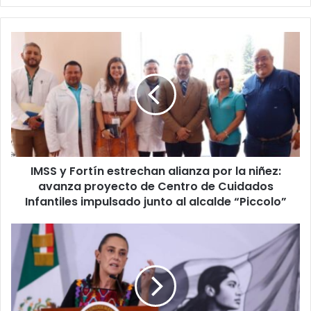
IMSS
y
Fortín
estrechan
alianza
por
la
niñez:
avanza
IMSS y Fortín estrechan alianza por la niñez:
proyecto
de
avanza proyecto de Centro de Cuidados
Centro
Infantiles impulsado junto al alcalde “Piccolo”
de
Cuidados
Sheinbaum
Infantiles
rechaza
impulsado
nexos
junto
con
al
el
alcalde
crimen