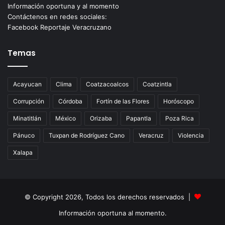
Información oportuna y al momento
Contáctenos en redes sociales:
Facebook Reportaje Veracruzano
Temas
Acayucan
Clima
Coatzacoalcos
Coatzintla
Corrupción
Córdoba
Fortín de las Flores
Horóscopo
Minatitlán
México
Orizaba
Papantla
Poza Rica
Pánuco
Tuxpan de Rodríguez Cano
Veracruz
Violencia
Xalapa
© Copyright 2026, Todos los derechos reservados |
Información oportuna al momento.