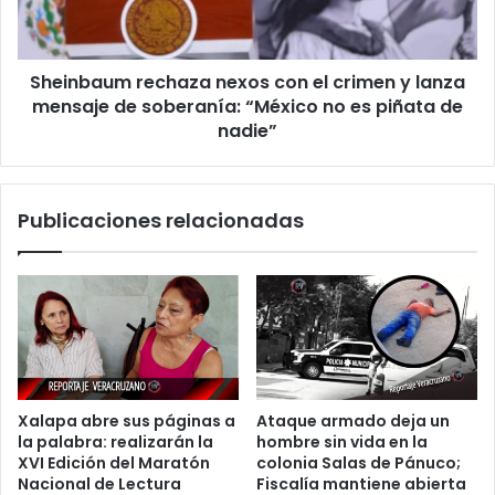
“Piccolo”
y
lanza
mensaje
Sheinbaum rechaza nexos con el crimen y lanza
de
soberanía:
mensaje de soberanía: “México no es piñata de
“México
nadie”
no
es
piñata
Publicaciones relacionadas
de
nadie”
Xalapa abre sus páginas a
Ataque armado deja un
la palabra: realizarán la
hombre sin vida en la
XVI Edición del Maratón
colonia Salas de Pánuco;
Nacional de Lectura
Fiscalía mantiene abierta