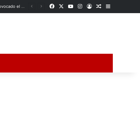
Facebook
X
YouTube
Instagram
Acceso
Publicación al a
Barra lateral
Con calidez y cercanía, DIF Poza Rica fortalece el bienestar de los adultos mayores con “Sazón y Corazón”
ción al azar