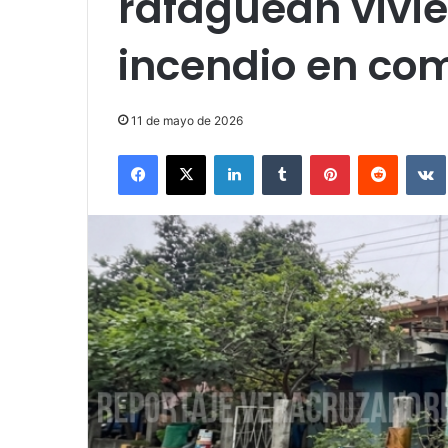
rafaguean vivi
incendio en co
11 de mayo de 2026
Facebook
X
LinkedIn
Tumblr
Pinterest
Reddit