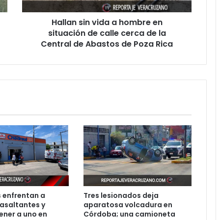
de
calle
Hallan sin vida a hombre en
cerca
de
situación de calle cerca de la
la
Central de Abastos de Poza Rica
Central
de
Abastos
de
Poza
Rica
 enfrentan a
Tres lesionados deja
asaltantes y
aparatosa volcadura en
ener a uno en
Córdoba; una camioneta