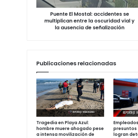
la
oscuridad
Puente El Mostal: accidentes se
vial
y
multiplican entre la oscuridad vial y
la
la ausencia de señalización
ausencia
de
señalización
Publicaciones relacionadas
Tragedia en Playa Azul:
Empleados
hombre muere ahogado pese
presuntos 
a intensa movilización de
logran det