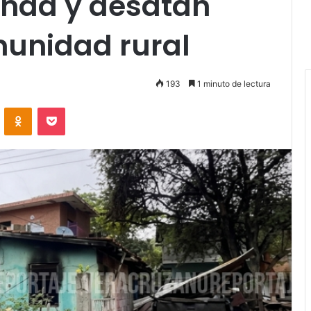
enda y desatan
munidad rural
193
1 minuto de lectura
VKontakte
Odnoklassniki
Pocket