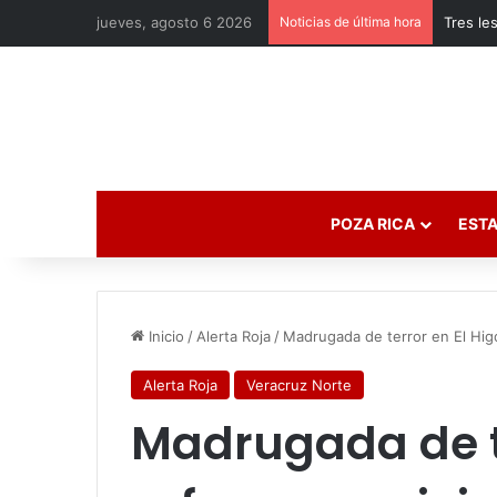
jueves, agosto 6 2026
Noticias de última hora
POZA RICA
ESTA
Inicio
/
Alerta Roja
/
Madrugada de terror en El Hig
Alerta Roja
Veracruz Norte
Madrugada de te