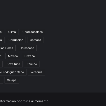
n
Clima
Coatzacoalcos
la
Corrupción
Córdoba
 las Flores
Horóscopo
án
México
Orizaba
Poza Rica
Pánuco
de Rodríguez Cano
Veracruz
a
Xalapa
nformación oportuna al momento.