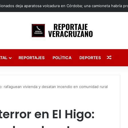
Publica
TAL
REPORTAJES
POLÌTICA
DEPORTES
o: rafaguean vivienda y desatan incendio en comunidad rural
rror en El Higo: