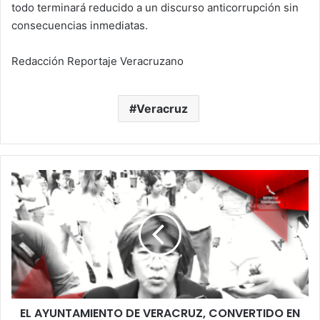
todo terminará reducido a un discurso anticorrupción sin
consecuencias inmediatas.
Redacción Reportaje Veracruzano
Veracruz
EL
AYUNTAMIENTO
DE
VERACRUZ,
CONVERTIDO
EN
AGENCIA
DE
COLOCACIONES
EL AYUNTAMIENTO DE VERACRUZ, CONVERTIDO EN
FAMILIARES: