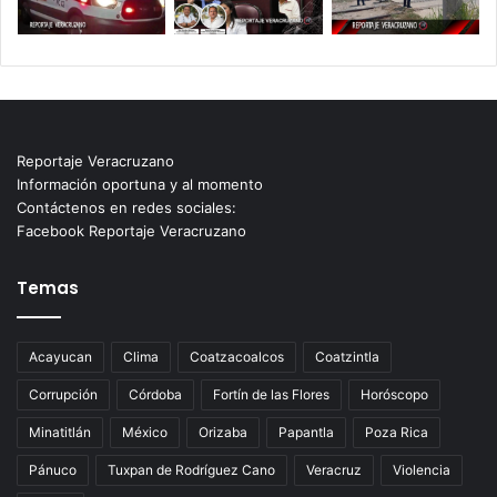
Reportaje Veracruzano
Información oportuna y al momento
Contáctenos en redes sociales:
Facebook Reportaje Veracruzano
Temas
Acayucan
Clima
Coatzacoalcos
Coatzintla
Corrupción
Córdoba
Fortín de las Flores
Horóscopo
Minatitlán
México
Orizaba
Papantla
Poza Rica
Pánuco
Tuxpan de Rodríguez Cano
Veracruz
Violencia