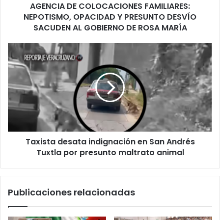
NEPOTISMO,
AGENCIA DE COLOCACIONES FAMILIARES:
OPACIDAD
NEPOTISMO, OPACIDAD Y PRESUNTO DESVÍO
Y
SACUDEN AL GOBIERNO DE ROSA MARÍA
PRESUNTO
DESVÍO
Taxista
SACUDEN
desata
AL
indignación
GOBIERNO
en
DE
San
ROSA
Andrés
MARÍA
Tuxtla
por
presunto
Taxista desata indignación en San Andrés
maltrato
animal
Tuxtla por presunto maltrato animal
Publicaciones relacionadas