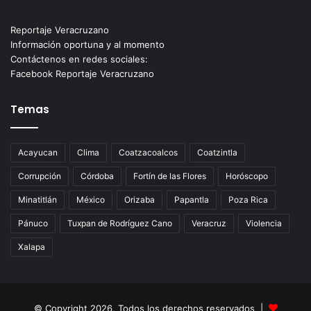
Reportaje Veracruzano
Información oportuna y al momento
Contáctenos en redes sociales:
Facebook Reportaje Veracruzano
Temas
Acayucan
Clima
Coatzacoalcos
Coatzintla
Corrupción
Córdoba
Fortín de las Flores
Horóscopo
Minatitlán
México
Orizaba
Papantla
Poza Rica
Pánuco
Tuxpan de Rodríguez Cano
Veracruz
Violencia
Xalapa
© Copyright 2026, Todos los derechos reservados |