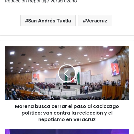
Redacción Reportaje Veracruzano
San Andrés Tuxtla
Veracruz
Morena
busca
cerrar
el
paso
al
cacicazgo
político:
van
Morena busca cerrar el paso al cacicazgo
contra
la
político: van contra la reelección y el
reelección
nepotismo en Veracruz
y
el
Coatzacoalcos