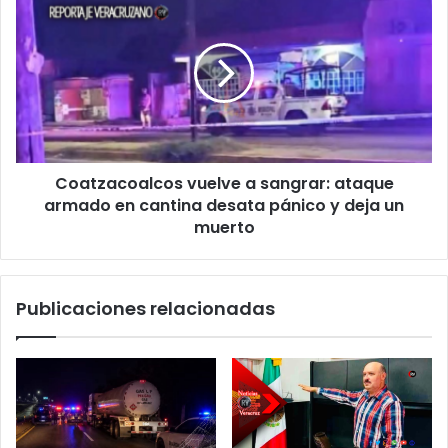
nepotismo
vuelve
en
a
Veracruz
sangrar:
ataque
armado
en
cantina
desata
Coatzacoalcos vuelve a sangrar: ataque
pánico
y
armado en cantina desata pánico y deja un
deja
muerto
un
muerto
Publicaciones relacionadas