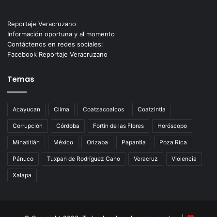
Reportaje Veracruzano
Información oportuna y al momento
Contáctenos en redes sociales:
Facebook Reportaje Veracruzano
Temas
Acayucan
Clima
Coatzacoalcos
Coatzintla
Corrupción
Córdoba
Fortín de las Flores
Horóscopo
Minatitlán
México
Orizaba
Papantla
Poza Rica
Pánuco
Tuxpan de Rodríguez Cano
Veracruz
Violencia
Xalapa