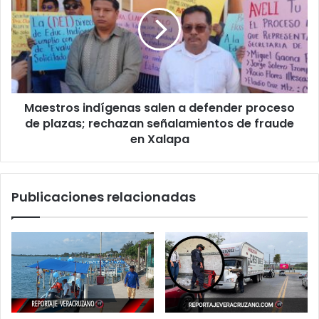
salen
en
a
San
defender
Andrés
proceso
Tuxtla
de
plazas;
rechazan
Maestros indígenas salen a defender proceso
señalamientos
de
de plazas; rechazan señalamientos de fraude
fraude
en Xalapa
en
Xalapa
Publicaciones relacionadas