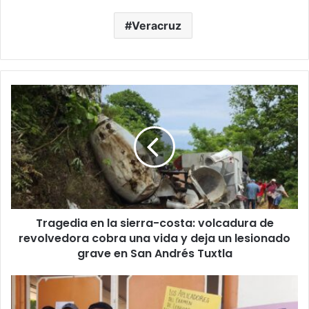
Veracruz
Tragedia
en
la
sierra-
costa:
volcadura
de
revolvedora
cobra
Tragedia en la sierra-costa: volcadura de
una
vida
revolvedora cobra una vida y deja un lesionado
y
grave en San Andrés Tuxtla
deja
un
Maestros
lesionado
indígenas
grave