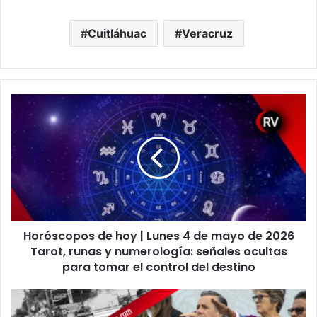
Cuitláhuac
Veracruz
Horóscopos
de
hoy
|
Lunes
4
de
mayo
de
Horóscopos de hoy | Lunes 4 de mayo de 2026
2026
Tarot,
Tarot, runas y numerología: señales ocultas
runas
para tomar el control del destino
y
numerología:
CÓRDOBA:
señales
CUANDO