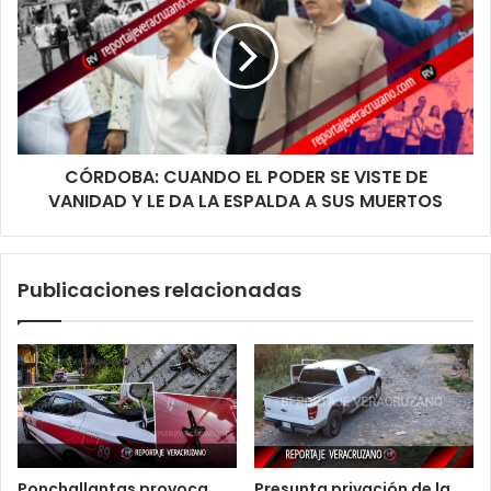
ocultas
EL
para
PODER
tomar
SE
el
VISTE
control
DE
del
VANIDAD
destino
Y
CÓRDOBA: CUANDO EL PODER SE VISTE DE
LE
DA
VANIDAD Y LE DA LA ESPALDA A SUS MUERTOS
LA
ESPALDA
A
Publicaciones relacionadas
SUS
MUERTOS
Ponchallantas provoca
Presunta privación de la