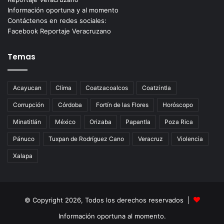
Información oportuna y al momento
Contáctenos en redes sociales:
Facebook Reportaje Veracruzano
Temas
Acayucan
Clima
Coatzacoalcos
Coatzintla
Corrupción
Córdoba
Fortín de las Flores
Horóscopo
Minatitlán
México
Orizaba
Papantla
Poza Rica
Pánuco
Tuxpan de Rodríguez Cano
Veracruz
Violencia
Xalapa
© Copyright 2026, Todos los derechos reservados |
Información oportuna al momento.