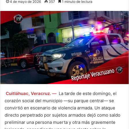
4 de mayo de 2026
357
1 minuto de lectura
Cuitláhuac, Veracruz. —
La tarde de este domingo, el
corazón social del municipio —su parque central— se
convirtió en escenario de violencia armada. Un ataque
directo perpetrado por sujetos armados dejó como saldo
preliminar una persona muerta y otra más gravemente