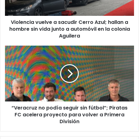
hallan
a
hombre
Violencia vuelve a sacudir Cerro Azul; hallan a
sin
vida
hombre sin vida junto a automóvil en la colonia
junto
Aguilera
a
automóvil
“Veracruz
en
no
la
podía
colonia
seguir
Aguilera
sin
fútbol”;
Piratas
FC
acelera
“Veracruz no podía seguir sin fútbol”; Piratas
proyecto
para
FC acelera proyecto para volver a Primera
volver
División
a
Primera