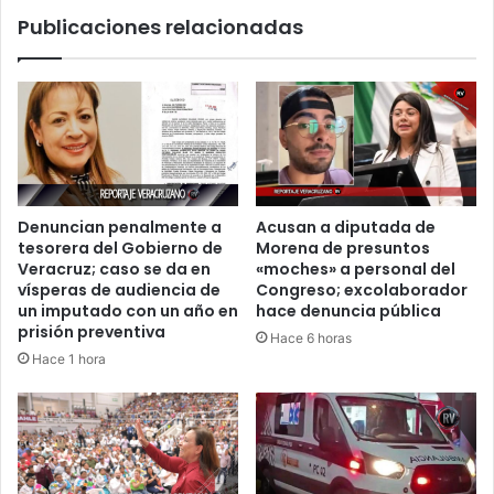
División
Publicaciones relacionadas
Denuncian penalmente a
Acusan a diputada de
tesorera del Gobierno de
Morena de presuntos
Veracruz; caso se da en
«moches» a personal del
vísperas de audiencia de
Congreso; excolaborador
un imputado con un año en
hace denuncia pública
prisión preventiva
Hace 6 horas
Hace 1 hora