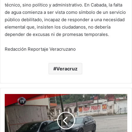
técnico, sino político y administrativo. En Cabada, la falta
de agua comienza a ser vista como símbolo de un servicio
público debilitado, incapaz de responder a una necesidad
elemental que, insisten los ciudadanos, no debería
depender de excusas ni de promesas temporales.
Redacción Reportaje Veracruzano
Veracruz
Violencia
vuelve
a
sacudir
Cerro
Azul;