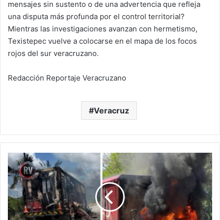
mensajes sin sustento o de una advertencia que refleja
una disputa más profunda por el control territorial?
Mientras las investigaciones avanzan con hermetismo,
Texistepec vuelve a colocarse en el mapa de los focos
rojos del sur veracruzano.
Redacción Reportaje Veracruzano
Veracruz
Norte
de
Veracruz
bajo
presión:
violencia
en