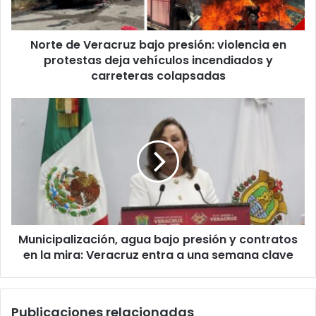
protestas
deja
Norte de Veracruz bajo presión: violencia en
vehículos
incendiados
protestas deja vehículos incendiados y
y
carreteras colapsadas
carreteras
colapsadas
Municipalización,
agua
bajo
presión
y
contratos
en
la
mira:
Municipalización, agua bajo presión y contratos
Veracruz
entra
en la mira: Veracruz entra a una semana clave
a
una
semana
Publicaciones relacionadas
clave