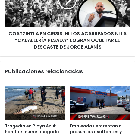
heridos
LOS
ACARREADOS
NI
LA
“CABALLERÍA
COATZINTLA EN CRISIS: NI LOS ACARREADOS NI LA
PESADA”
LOGRAN
“CABALLERÍA PESADA” LOGRAN OCULTAR EL
OCULTAR
DESGASTE DE JORGE ALANÍS
EL
DESGASTE
DE
Publicaciones relacionadas
JORGE
ALANÍS
Tragedia en Playa Azul:
Empleados enfrentan a
hombre muere ahogado
presuntos asaltantes y