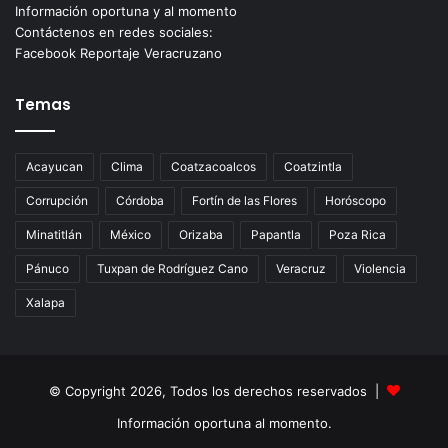
Información oportuna y al momento
Contáctenos en redes sociales:
Facebook Reportaje Veracruzano
Temas
Acayucan
Clima
Coatzacoalcos
Coatzintla
Corrupción
Córdoba
Fortín de las Flores
Horóscopo
Minatitlán
México
Orizaba
Papantla
Poza Rica
Pánuco
Tuxpan de Rodríguez Cano
Veracruz
Violencia
Xalapa
© Copyright 2026, Todos los derechos reservados |
Información oportuna al momento.