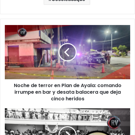
Noche
de
terror
en
Plan
de
Ayala:
comando
irrumpe
Noche de terror en Plan de Ayala: comando
en
bar
irrumpe en bar y desata balacera que deja
y
cinco heridos
desata
balacera
COATZINTLA
que
EN
deja
CRISIS:
cinco
NI